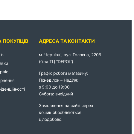
А ПОКУПЦІВ
АДРЕСА ТА КОНТАКТИ
ів
м. Чернівці, вул. Головна, 220В
(біля ТЦ “DEPOt”)
авка
ервіс
Графік роботи магазину:
Понеділок – Неділя:
ернення
з 9:00 до 19:00
іденційності
Субота: вихідний
Замовлення на сайті через
кошик обробляються
цілодобово.