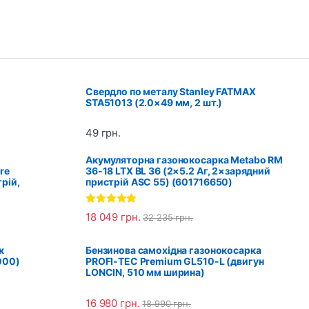
Свердло по металу Stanley FATMAX
STA51013 (2.0×49 мм, 2 шт.)
49
грн.
Акумуляторна газонокосарка Metabo RM
re
36-18 LTX BL 36 (2×5.2 Аг, 2×зарядний
рій,
пристрій ASC 55) (601716650)
Оцінено в
18 049
грн.
32 235
грн.
5.00
з 5
к
Бензинова самохідна газонокосарка
000)
PROFI-TEC Premium GL510-L (двигун
LONCIN, 510 мм ширина)
16 980
грн.
18 990
грн.