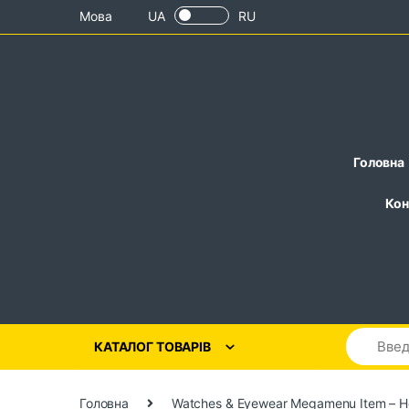
Skip to navigation
Skip to content
Мова
UA
RU
Головна
Кон
КАТАЛОГ ТОВАРІВ
Головна
Watches & Eyewear Megamenu Item – H