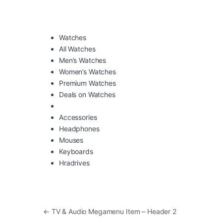
Watches
All Watches
Men’s Watches
Women’s Watches
Premium Watches
Deals on Watches
Accessories
Headphones
Mouses
Keyboards
Hradrives
Навігація записів
←
TV & Audio Megamenu Item – Header 2