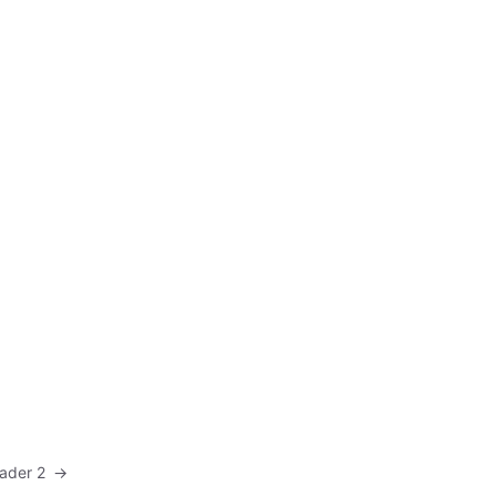
Header 2
→