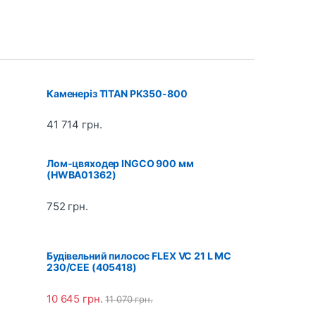
Каменеріз TITAN PK350-800
41 714
грн.
Лом-цвяходер INGCO 900 мм
(HWBA01362)
752
грн.
Будівельний пилосос FLEX VC 21 L MC
230/CEE (405418)
10 645
грн.
11 070
грн.