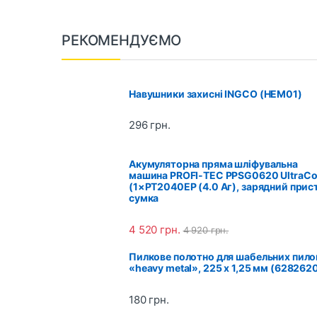
B
РЕКОМЕНДУЄМО
r
a
Навушники захисні INGCO (HEM01)
n
296
грн.
d
Акумуляторна пряма шліфувальна
s
машина PROFI-TEC PPSG0620 UltraCo
(1×PT2040EP (4.0 Аг), зарядний прист
сумка
C
a
4 520
грн.
4 920
грн.
r
Пилкове полотно для шабельних пило
«heavy metal», 225 x 1,25 мм (628262
o
180
грн.