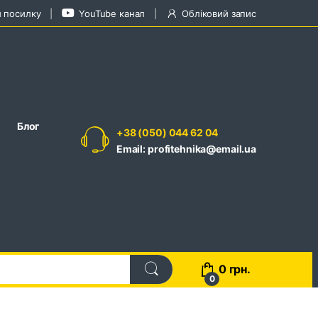
и посилку
YouTube канал
Обліковий запис
Блог
+38 (050) 044 62 04
Email: profitehnika@email.ua
0
грн.
0