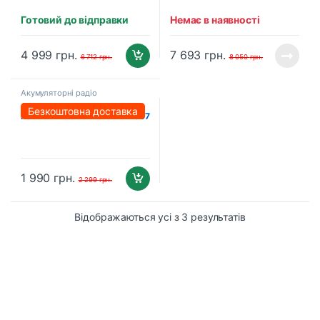
Готовий до відправки
Немає в наявності
4 999
грн.
7 693
грн.
6 712
грн.
8 050
грн.
Акумуляторні радіо
Акумуляторна bluetooth
Безкоштовна доставка
колонка PROFI-TEC YXDZ-007
POWERLine (без акумулятора
та зарядного пристрою)
1 990
грн.
2 299
грн.
Відображаються усі з 3 результатів
B