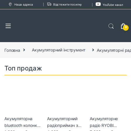
Skip to navigation
Skip to content
Наша адреса
Відстежити посилку
YouTube канал
0
Головна
Акумуляторний інструмент
Акумуляторні ра
Топ продаж
Акумуляторна
Акумуляторний
Акумуляторне
bluetooth колонка
радіоприймач з
радіо RYOBI