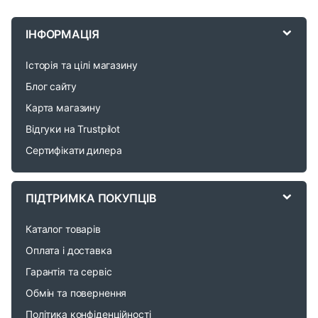
r
ІНФОРМАЦІЯ
a
Історія та цілі магазину
n
Блог сайту
d
Карта магазину
Відгуки на Trustpilot
s
Сертифікати дилера
C
a
ПІДТРИМКА ПОКУПЦІВ
r
Каталог товарів
o
Оплата і доставка
Гарантія та сервіс
u
Обмін та повернення
s
Політика конфіденційності