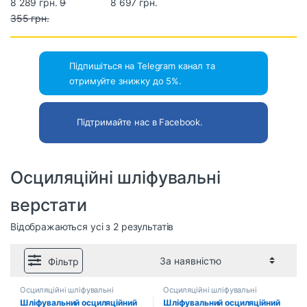
верстат TITAN
8 289 грн.
9
верстат TITAN
8 697 грн.
POSBS200
355 грн.
POSBS201
Підпишіться на Telegram канал та
отримуйте знижку до 5%.
Підтримайте нас в Facebook.
Осциляційні шліфувальні
верстати
Відображаються усі з 2 результатів
Фільтр
Осциляційні шліфувальні
Осциляційні шліфувальні
верстати
верстати
Шліфувальний осциляційний
Шліфувальний осциляційний