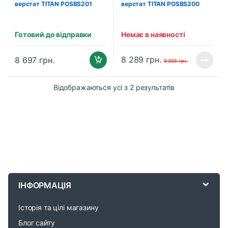
верстат TITAN POSBS201
верстат TITAN POSBS200
Готовий до відправки
Немає в наявності
8 289
грн.
8 697
грн.
9 355
грн.
Відображаються усі з 2 результатів
B
r
ІНФОРМАЦІЯ
a
Історія та цілі магазину
n
Блог сайту