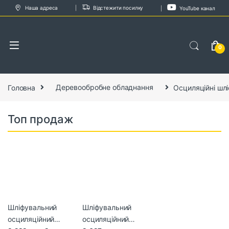
Skip to navigation
Skip to content
Наша адреса
Відстежити посилку
YouTube канал
0
Головна
Деревообробне обладнання
Осциляційні шлі
Топ продаж
Шліфувальний
Шліфувальний
осциляційний
осциляційний