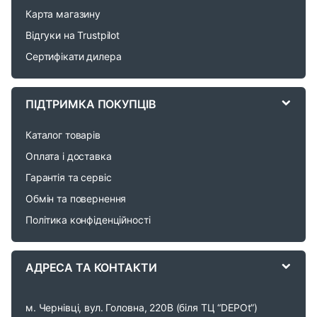
d
Карта магазину
Відгуки на Trustpilot
s
Сертифікати дилера
C
a
ПІДТРИМКА ПОКУПЦІВ
r
Каталог товарів
o
Оплата і доставка
Гарантія та сервіс
u
Обмін та повернення
s
Політика конфіденційності
e
АДРЕСА ТА КОНТАКТИ
l
м. Чернівці, вул. Головна, 220В (біля ТЦ “DEPOt”)