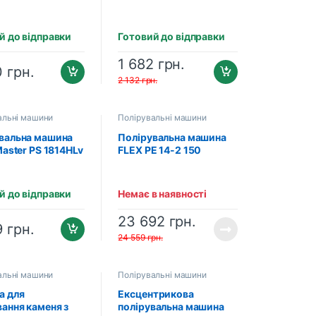
D-L (540V,
500 об\хв,
й до відправки
Готовий до відправки
50мм,75мм
а)
1 682
грн.
0
грн.
2 132
грн.
альні машини
Полірувальні машини
вальна машина
Полірувальна машина
Master PS 1814HLv
FLEX PE 14-2 150
(373680)
й до відправки
Немає в наявності
23 692
грн.
9
грн.
24 559
грн.
альні машини
Полірувальні машини
а для
Ексцентрикова
вання каменя з
полірувальна машина