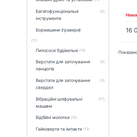
пере
прис
Багатофункціональні
(4)
Немає
інструменти
16 
Бормашини (гравери)
(11)
Пилососи будівельні
(19)
Показано
Верстати для заточування
(5)
ланцюгів
Верстати для заточування
(3)
свердел
Вібраційні шліфувальні
(17)
машини
Відбійні молотки
(14)
Гайковерти та імпакти
(12)