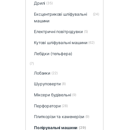
Дрилі
(35)
Ексцентрикові шліфувальні
(24)
машини
Електричні повітродувки
(5)
Кутові шліфувальні машини
(62)
Лебідки (тельфера)
(7)
Лобзики
(22)
Шуруповерти
(8)
Міксери будівельні
(9)
Перфоратори
(28)
Плиткорізи та каменерізи
(9)
Полірувальні машини
(29)