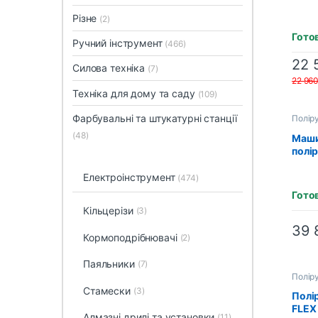
FLEX 
Різне
(418
(2)
Гото
Ручний інструмент
(466)
22 
Силова техніка
(7)
22 96
Техніка для дому та саду
(109)
Фарбувальні та штукатурні станції
Полір
(48)
Маши
полір
пода
1202
Електроінструмент
(474)
Гото
Кільцерізи
(3)
39 
Кормоподрібнювачі
(2)
Паяльники
(7)
Полір
Стамески
(3)
Полі
FLEX 
Алмазні дрилі та установки
(11)