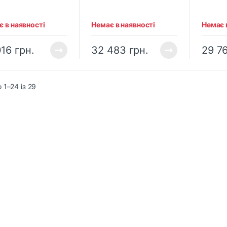
микачем
подачею води FLEX LW
подаче
корення (406813)
1202 S (477761)
12-3 1
зі ште
 в наявності
Немає в наявності
Немає 
підклю
розділ
транс
016
грн.
32 483
грн.
29 7
 1–24 із 29