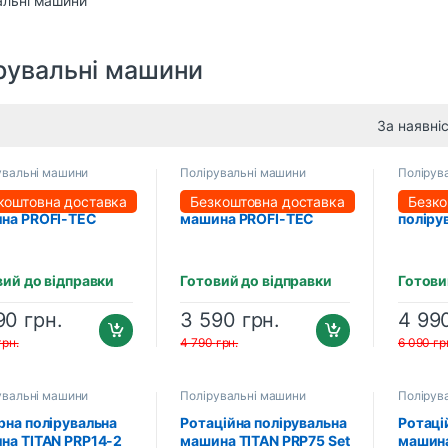
рувальні машини
увальні машини
Полірувальні машини
Полірув
рна полірувальна
Роторна полірувальна
Ексцен
коштовна доставка
Безкоштовна доставка
Безко
на PROFI-TEC
машина PROFI-TEC
поліру
1515R з
PPM-607SR SET (600
PROFI-
тупінчастим
Вт, диски 30 / 50 / 75
ктором
мм)
вий до відправки
Готовий до відправки
Готови
90
грн.
3 590
грн.
4 99
грн.
4 790
грн.
6 090
гр
увальні машини
Полірувальні машини
Полірув
рна полірувальна
Ротаційна полірувальна
Ротаці
на TITAN PRP14-2
машина TITAN PRP75 Set
машина