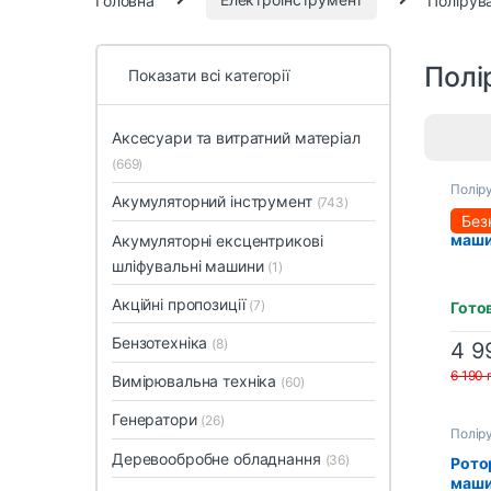
Полі
Показати всі категорії
Аксесуари та витратний матеріал
(669)
Полір
Акумуляторний інструмент
(743)
Рото
Без
маши
Акумуляторні ексцентрикові
PPM-
шліфувальні машини
(1)
двос
реду
Акційні пропозиції
(7)
Гото
Бензотехніка
(8)
4 9
6 190
Вимірювальна техніка
(60)
Генератори
(26)
Полір
Деревообробне обладнання
(36)
Рото
маши