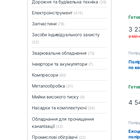
Дорожня та будівельна техніка
(30)
150
Електроінструмент
(474)
Гото
Запчастини
(78)
3 2
Засоби індивідуального захисту
3 551
(32)
Зварювальне обладнання
Полір
(75)
Полі
Інвертори та акумулятори
(7)
по к
Компресори
(60)
Металообробка
(31)
Гото
Мийки високого тиску
(9)
4 
Насадки та комплектуючі
(34)
Обладнання для прочищення
Полір
каналізації
(33)
Ексц
полі
Промислові обігрівачі
(22)