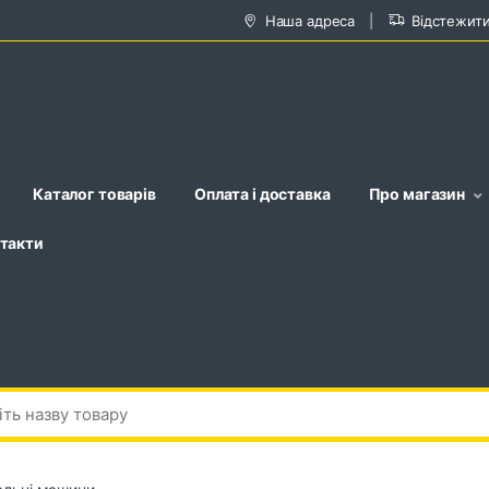
Наша адреса
Відстежит
Каталог товарів
Оплата і доставка
Про магазин
такти
альні машини