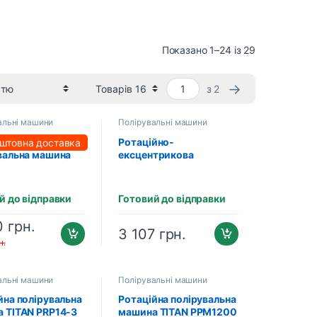
Показано 1–24 із 29
→
з 2
альні машини
Полірувальні машини
трикова
Ротаційно-
штовна доставка
вальна машина
ексцентрикова
TEC PPM-1215DA
полірувальна машина
TITAN TDA09
й до відправки
Готовий до відправки
0
грн.
3 107
грн.
н.
альні машини
Полірувальні машини
йна полірувальна
Ротаційна полірувальна
 TITAN PRP14-3
машина TITAN PPM1200