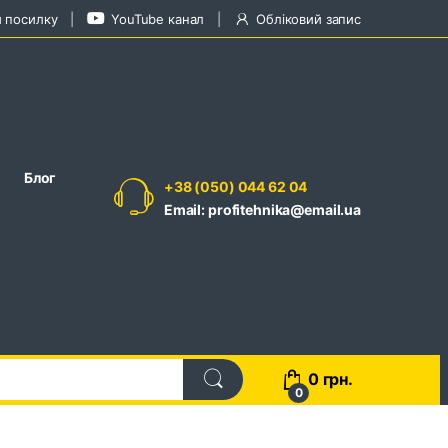
и посилку
YouTube канал
Обліковий запис
Блог
+38 (050) 044 62 04
Email: profitehnika@email.ua
0
грн.
0