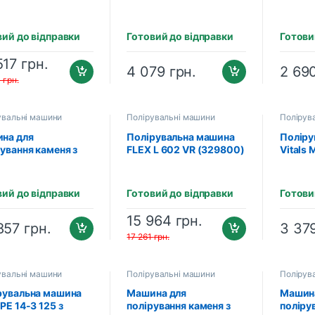
XFE 7-15 150
CL-M75
080)
1000-3
платф.
вий до відправки
Готовий до відправки
Готови
25мм,
коробк
517
грн.
4 079
грн.
2 69
0
грн.
увальні машини
Полірувальні машини
Полірув
на для
Полірувальна машина
Поліру
ування каменя з
FLEX L 602 VR (329800)
Vitals 
чею води FLEX LW
 SN (477788)
вий до відправки
Готовий до відправки
Готови
15 964
грн.
857
грн.
3 37
17 261
грн.
увальні машини
Полірувальні машини
Полірув
рувальна машина
Машина для
Машин
PE 14-3 125 з
полірування каменя з
поліру