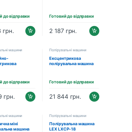
й до відправки
Готовий до відправки
8
грн.
2 187
грн.
альні машини
Полірувальні машини
йно-
Ексцентрикова
трикова
полірувальна машина
вальна машина
FLEX XСE 10-8 125
TDA15
(418072)
й до відправки
Готовий до відправки
9
грн.
21 844
грн.
альні машини
Полірувальні машини
ична міні
Полірувальна машина
вальна машина
LEX LXCP-18