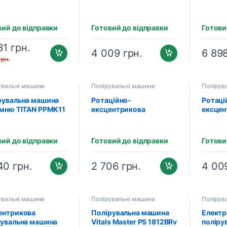
180
вий до відправки
Готовий до відправки
Готови
31
грн.
4 009
грн.
6 89
грн.
увальні машини
Полірувальні машини
Полірув
рувальна машина
Ротаційно-
Ротаці
амню TITAN PPMK11
ексцентрикова
ексцен
полірувальна машина
поліру
TITAN TDA75
TITAN 
вий до відправки
Готовий до відправки
Готови
540
грн.
2 706
грн.
4 00
увальні машини
Полірувальні машини
Полірув
ентрикова
Полірувальна машина
Електр
рувальна машина
Vitals Master PS 1812BRv
поліру