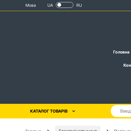
Skip to navigation
Skip to content
Мова
UA
RU
Головна
Кон
КАТАЛОГ ТОВАРІВ
Головна
Електроінструмент
Полірув