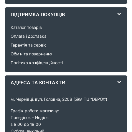
C
a
ПІДТРИМКА ПОКУПЦІВ
r
Каталог товарів
o
Оплата і доставка
Гарантія та сервіс
u
Обмін та повернення
s
Політика конфіденційності
e
АДРЕСА ТА КОНТАКТИ
l
м. Чернівці, вул. Головна, 220В (біля ТЦ “DEPOt”)
Графік роботи магазину:
Понеділок – Неділя:
з 9:00 до 19:00
Субота: вихідний