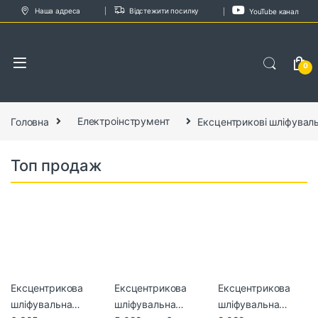
Skip to navigation
Skip to content
Наша адреса
Відстежити посилку
YouTube канал
0
Головна
Електроінструмент
Ексцентрикові шліфувал
Топ продаж
Ексцентрикова
Ексцентрикова
Ексцентрикова
шліфувальна
шліфувальна
шліфувальна