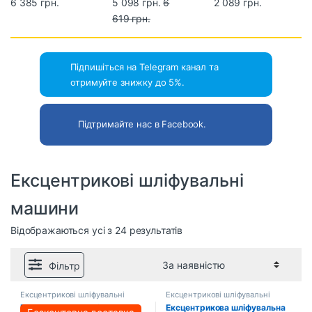
машина TITAN
6 385 грн.
машина METABO
5 098 грн.
6
машина Vitals
2 089 грн.
PESM5-150 EC
SXE 3150
619 грн.
Master Os
(600444000)
30125Sv
Підпишіться на Telegram канал та
отримуйте знижку до 5%.
Підтримайте нас в Facebook.
Ексцентрикові шліфувальні
машини
Відображаються усі з 24 результатів
Фільтр
Ексцентрикові шліфувальні
Ексцентрикові шліфувальні
машини
машини
Ексцентрикова шліфувальна
Ексцентрикова шліфувальна