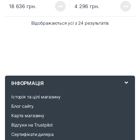
18 636
грн.
4 296
грн.
Відображаються усі з 24 результатів
B
r
ІНФОРМАЦІЯ
a
Історія та цілі магазину
n
Блог сайту
d
Карта магазину
Відгуки на Trustpilot
s
Сертифікати дилера