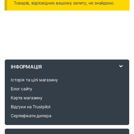
Товарів, відповідних вашому запиту, не знайдено.
B
r
ІНФОРМАЦІЯ
a
Історія та цілі магазину
n
Блог сайту
d
Карта магазину
Відгуки на Trustpilot
s
Сертифікати дилера
C