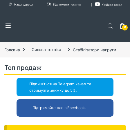
Skip to navigation
Skip to content
Наша адреса
Відстежити посилку
YouTube канал
0
Головна
Силова техніка
Стабілізатори напруги
Топ продаж
Підпишіться на Telegram канал та
отримуйте знижку до 5%.
Підтримайте нас в Facebook.