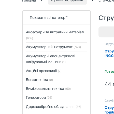
Стру
Показати всі категорії
Аксесуари та витратний матеріал
(669)
Струб
Акумуляторний інструмент
(743)
Стру
INGC
Акумуляторні ексцентрикові
(HQS
шліфувальні машини
(1)
Акційні пропозиції
(7)
Гото
Бензотехніка
(8)
44
Вимірювальна техніка
(60)
Генератори
(26)
Струб
Деревообробне обладнання
(36)
Стру
поді