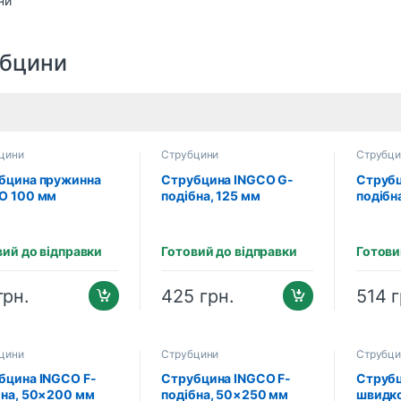
бцини
цини
Струбцини
Струбци
бцина пружинна
Струбцина INGCO G-
Струбц
O 100 мм
подібна, 125 мм
подібн
C0204)
INDUSTRIAL (HGC0105)
INDUST
вий до відправки
Готовий до відправки
Готови
грн.
425
грн.
514
г
цини
Струбцини
Струбци
бцина INGCO F-
Струбцина INGCO F-
Струб
бна, 50×200 мм
подібна, 50×250 мм
швидко