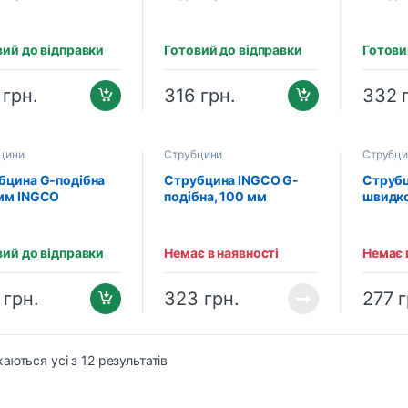
STRIAL
INDUSTRIAL
63×300
020502)
(HFC020503)
(HQBC
вий до відправки
Готовий до відправки
Готови
3
грн.
316
грн.
332
цини
Струбцини
Струбци
бцина G-подібна
Струбцина INGCO G-
Струб
мм INGCO
подібна, 100 мм
швидко
STRIAL
INDUSTRIAL (HGC0104)
63×150
(HQBC
вий до відправки
Немає в наявності
Немає 
0
грн.
323
грн.
277
г
аються усі з 12 результатів