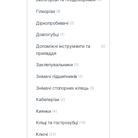
Гілкорізи
(9)
Діркопробивачі
(2)
Довгогубці
(7)
Допоміжні інструменти та
(2)
приладдя
Заклепувальники
(5)
Знімачі підшипників
(2)
Знімачі стопорних кілець
(5)
Кабелерізи
(3)
Киянки
(4)
Кліщі та гострозубці
(19)
Ключі
(23)