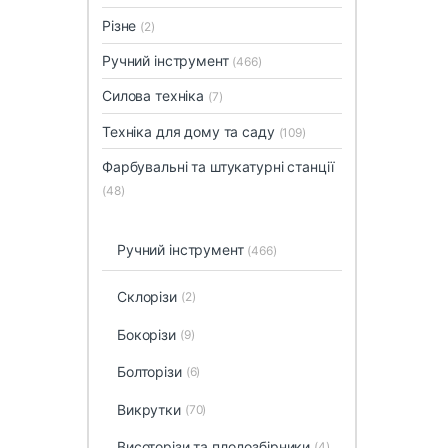
Різне
(2)
Ручний інструмент
(466)
Силова техніка
(7)
Техніка для дому та саду
(109)
Фарбувальні та штукатурні станції
(48)
Ручний інструмент
(466)
Cклорізи
(2)
Бокорізи
(9)
Болторізи
(6)
Викрутки
(70)
Висоторізи та плодозбірники
(4)