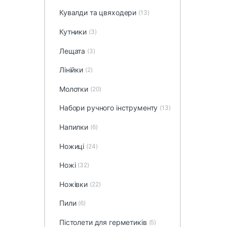
Кувалди та цвяходери
(13)
Кутники
(3)
Лещата
(3)
Лінійки
(2)
Молотки
(20)
Набори ручного інструменту
(13)
Напилки
(6)
Ножиці
(24)
Ножі
(32)
Ножівки
(22)
Пили
(6)
Пістолети для герметиків
(5)