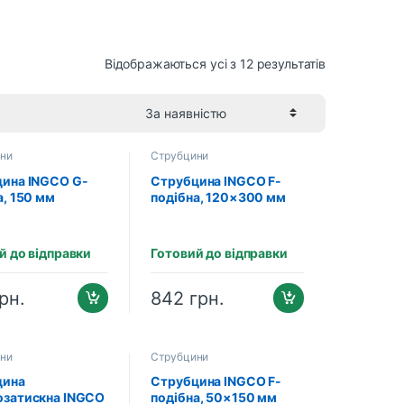
Відображаються усі з 12 результатів
ни
Струбцини
ина INGCO G-
Струбцина INGCO F-
а, 150 мм
подібна, 120×300 мм
RIAL (HGC0106)
INDUSTRIAL
(HFC021201)
й до відправки
Готовий до відправки
рн.
842
грн.
ни
Струбцини
цина
Струбцина INGCO F-
затискна INGCO
подібна, 50×150 мм