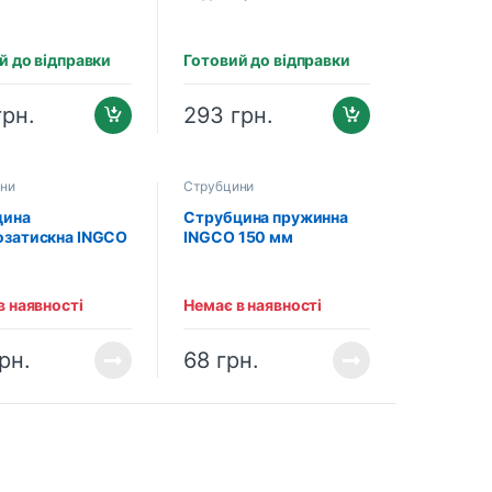
 мм INDUSTRIAL
INDUSTRIAL
01602)
(HFC020501)
й до відправки
Готовий до відправки
грн.
293
грн.
ни
Струбцини
цина
Струбцина пружинна
затискна INGCO
INGCO 150 мм
 мм INDUSTRIAL
(HQSC0206)
01601)
в наявності
Немає в наявності
рн.
68
грн.