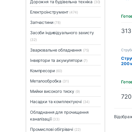
Дорожня та будівельна техніка
(30)
INDU
(HFC
Електроінструмент
(474)
Гото
Запчастини
(78)
31
Засоби індивідуального захисту
(32)
Зварювальне обладнання
Струб
(75)
Стру
Інвертори та акумулятори
(7)
200 
INDU
Компресори
(60)
Металообробка
(31)
Гото
Мийки високого тиску
(9)
72
Насадки та комплектуючі
(34)
Обладнання для прочищення
Відображ
каналізації
(33)
Промислові обігрівачі
(22)