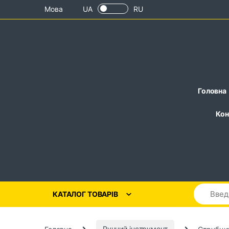
Skip to navigation
Skip to content
Мова
UA
RU
Головна
Кон
КАТАЛОГ ТОВАРІВ
Головна
Ручний інструмент
Струбци