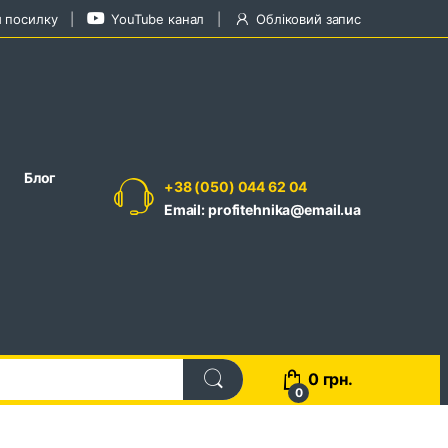
и посилку
YouTube канал
Обліковий запис
Блог
+38 (050) 044 62 04
Email: profitehnika@email.ua
0
грн.
0