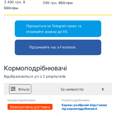
PFC4200 (2700 Вт)
3 490 грн.
3
кормоподрібнювачі
599 грн.
650 грн.
990 грн.
(SUPPORT)
Підпишіться на Telegram канал та
отримуйте знижку до 5%.
Підтримайте нас в Facebook.
Кормоподрібнювачі
Відображаються усі з 2 результатів
Фільтр
Кормоподрібнювачі
Кормоподрібнювачі
Кормоподрібнювач PROFI-
Каркас розбірний (підставка)
Безкоштовна доставка
TEC PFC4200 (2700 Вт)
під кормоподрібнювачі
(SUPPORT)