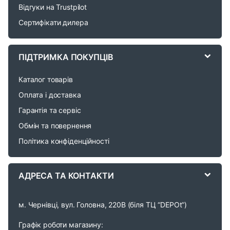
Відгуки на Trustpilot
s
Сертифікати дилера
C
a
ПІДТРИМКА ПОКУПЦІВ
r
Каталог товарів
o
Оплата і доставка
Гарантія та сервіс
u
Обмін та повернення
s
Політика конфіденційності
e
АДРЕСА ТА КОНТАКТИ
l
м. Чернівці, вул. Головна, 220В (біля ТЦ “DEPOt”)
Графік роботи магазину: