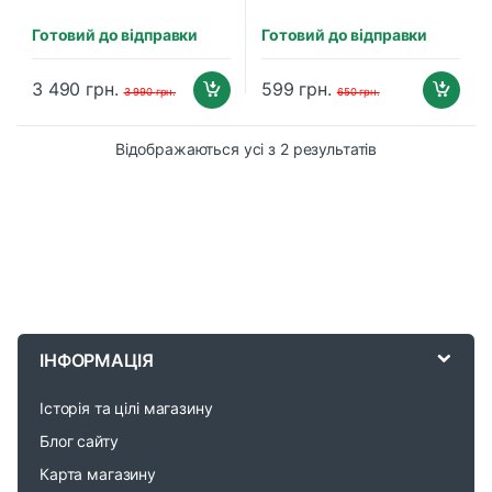
Готовий до відправки
Готовий до відправки
3 490
грн.
599
грн.
3 990
грн.
650
грн.
Відображаються усі з 2 результатів
B
r
ІНФОРМАЦІЯ
a
Історія та цілі магазину
n
Блог сайту
d
Карта магазину