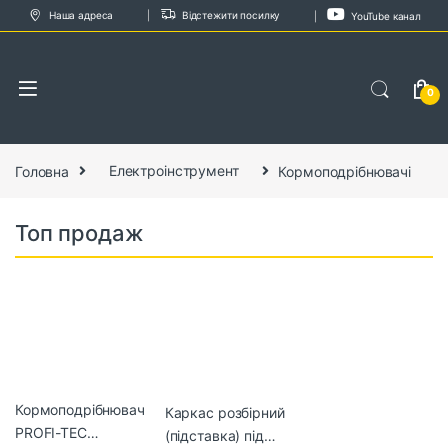
Skip to navigation
Skip to content
Наша адреса
Відстежити посилку
YouTube канал
0
Головна
Електроінструмент
Кормоподрібнювачі
Топ продаж
Кормоподрібнювач
Каркас розбірний
PROFI-TEC
(підставка) під