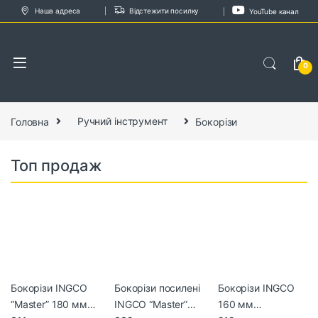
Skip to navigation
Skip to content
Наша адреса
Відстежити посилку
YouTube канал
0
Головна
Ручний інструмент
Бокорізи
Топ продаж
Бокорізи INGCO
Бокорізи посилені
Бокорізи INGCO
“Master” 180 мм
INGCO “Master”
160 мм