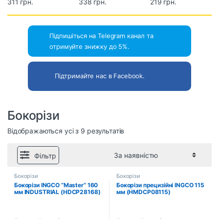
INDUSTRIAL
311 грн.
180 мм
338 грн.
(HDCP08168)
219 грн.
(HDCP28188)
INDUSTRIAL
(HHDCP28188)
Підпишіться на Telegram канал та
отримуйте знижку до 5%.
Підтримайте нас в Facebook.
Бокорізи
Відображаються усі з 9 результатів
Фільтр
Бокорізи
Бокорізи
Бокорізи INGCO “Master” 160
Бокорізи прецизійні INGCO 115
мм INDUSTRIAL (HDCP28168)
мм (HMDCP08115)