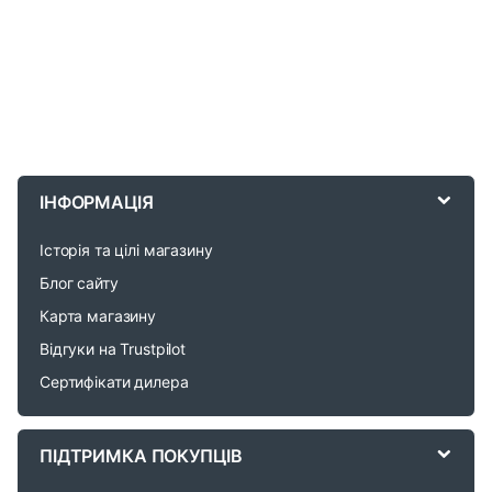
B
r
ІНФОРМАЦІЯ
a
Історія та цілі магазину
n
Блог сайту
d
Карта магазину
Відгуки на Trustpilot
s
Сертифікати дилера
C
a
ПІДТРИМКА ПОКУПЦІВ