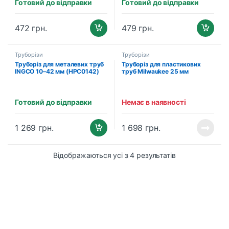
Готовий до відправки
Готовий до відправки
472
грн.
479
грн.
Труборізи
Труборізи
Труборіз для металевих труб
Труборіз для пластикових
INGCO 10–42 мм (HPC0142)
труб Milwaukee 25 мм
(48224202)
Готовий до відправки
Немає в наявності
1 269
грн.
1 698
грн.
Відображаються усі з 4 результатів
B