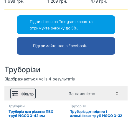
Milwaukee 25 мм
1 698 грн.
INGCO 10–42 мм
1 269 грн.
алюмінієвих труб
479 грн.
(48224202)
(HPC0142)
INGCO 3–32 мм
(HPC0232)
Підпишіться на Telegram канал та
отримуйте знижку до 5%.
Підтримайте нас в Facebook.
Труборізи
Відображаються усі з 4 результатів
Фільтр
Труборізи
Труборізи
Труборіз для різання ПВХ
Труборіз для мідних і
труб INGCO 3-42 мм
алюмінієвих труб INGCO 3–32
INDUSTRIAL (HPC0442)
мм (HPC0232)