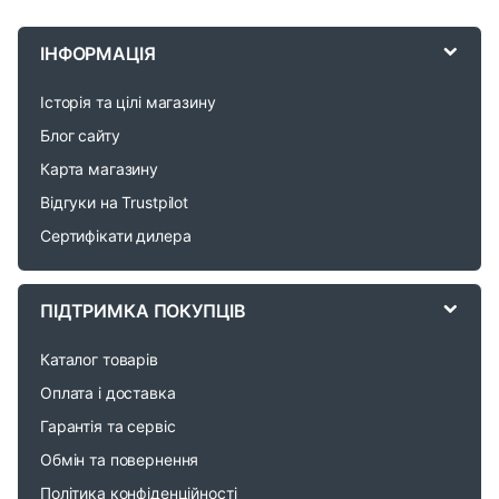
r
ІНФОРМАЦІЯ
a
Історія та цілі магазину
n
Блог сайту
d
Карта магазину
Відгуки на Trustpilot
s
Сертифікати дилера
C
a
ПІДТРИМКА ПОКУПЦІВ
r
Каталог товарів
o
Оплата і доставка
Гарантія та сервіс
u
Обмін та повернення
s
Політика конфіденційності