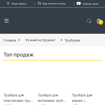
Skip to navigation
Skip to content
Наша адреса
Відстежити посилку
YouTube канал
0
Головна
Ручний інструмент
Труборізи
Топ продаж
Труборіз для
Труборіз для
Труборіз для
пластикових труб
металевих труб
мідних і