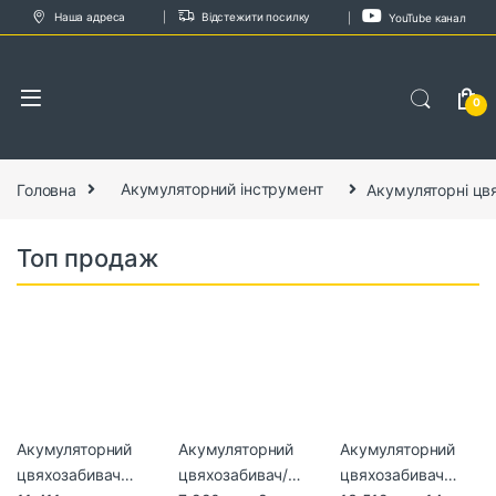
Skip to navigation
Skip to content
Наша адреса
Відстежити посилку
YouTube канал
0
Головна
Акумуляторний інструмент
Акумуляторні цвя
Топ продаж
Акумуляторний
Акумуляторний
Акумуляторний
цвяхозабивач
цвяхозабивач/
цвяхозабивач