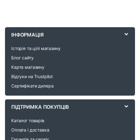
B
r
ІНФОРМАЦІЯ
a
Історія та цілі магазину
n
Блог сайту
d
Карта магазину
Відгуки на Trustpilot
s
Сертифікати дилера
C
a
ПІДТРИМКА ПОКУПЦІВ
r
Каталог товарів
o
Оплата і доставка
Гарантія та сервіс