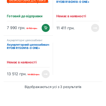
Безкоштовна доставка
цвяхозабивач/степлер PROFI-
RYOBI R18GN18-0 ONE+
TEC PPT20BL POWERLine
(5133005136)
(2×PT2040MP (4.0 Аг),
зарядний пристрій)
Готовий до відправки
Немає в наявності
7 990
грн.
11 411
грн.
8 750
грн.
Акумуляторні цвяхозабивні
пістолети
Акумуляторний цвяхозабивач
RYOBI R15GN18-0 ONE+
(5133005297)
Немає в наявності
13 512
грн.
14 863
грн.
Відображаються усі з 3 результатів