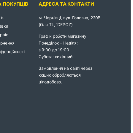
А ПОКУПЦІВ
АДРЕСА ТА КОНТАКТИ
ів
м. Чернівці, вул. Головна, 220В
(біля ТЦ “DEPOt”)
авка
ервіс
Графік роботи магазину:
Понеділок – Неділя:
ернення
з 9:00 до 19:00
іденційності
Субота: вихідний
Замовлення на сайті через
кошик обробляються
цілодобово.