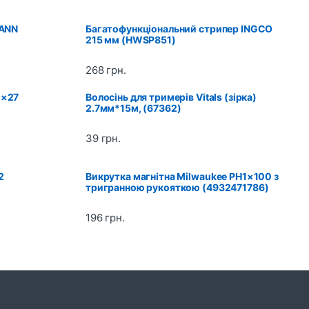
MANN
Багатофункціональний стрипер INGCO
215 мм (HWSP851)
268
грн.
м×27
Волосінь для тримерів Vitals (зiрка)
2.7мм*15м, (67362)
39
грн.
2
Викрутка магнітна Milwaukee PH1×100 з
тригранною рукояткою (4932471786)
196
грн.