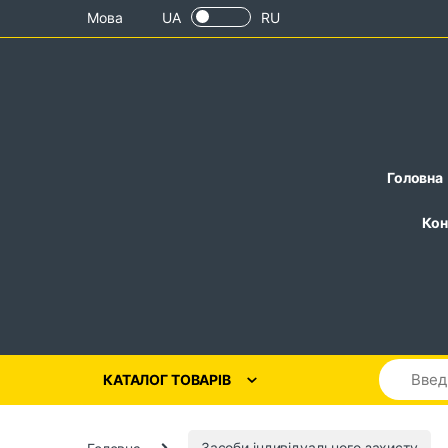
Skip to navigation
Skip to content
Мова
UA
RU
Головна
Кон
КАТАЛОГ ТОВАРІВ
Головна
Засоби індивідуального захисту