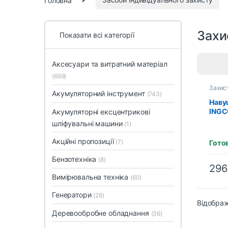
Захи
Показати всі категорії
Аксесуари та витратний матеріал
(669)
Захист
Акумуляторний інструмент
(743)
Наву
INGC
Акумуляторні ексцентрикові
шліфувальні машини
(1)
Акційні пропозиції
(7)
Гото
Бензотехніка
(8)
29
Вимірювальна техніка
(60)
Генератори
(26)
Відображ
Деревообробне обладнання
(36)