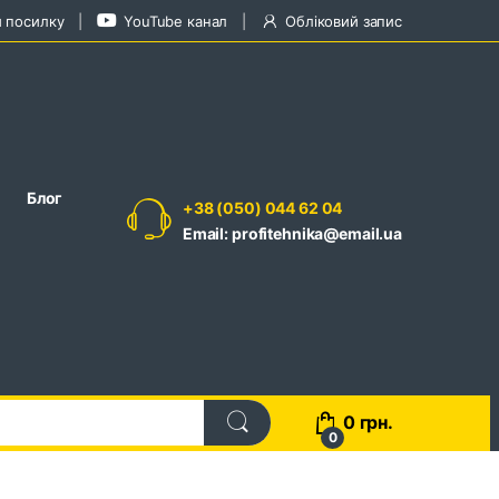
и посилку
YouTube канал
Обліковий запис
Блог
+38 (050) 044 62 04
Email: profitehnika@email.ua
0
грн.
0