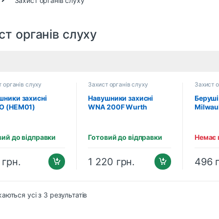
ст органів слуху
 органів слуху
Захист органів слуху
Захист о
шники захисні
Навушники захисні
Беруші
O (HEM01)
WNA 200F Wurth
Milwau
(0899300430)
(49324
вий до відправки
Готовий до відправки
Немає 
6
грн.
1 220
грн.
496
аються усі з 3 результатів