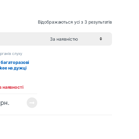
Відображаються усі з 3 результатів
рганів слуху
 багаторазові
kee на дужці
78135)
в наявності
грн.