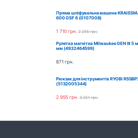
a
Пряма шліфувальна машина KRAISS
600 GSF 6 (0107008)
n
1 710
грн.
2 255
грн.
d
Рулетка магнітна Milwaukee GEN III 5 
s
мм (4932464599)
C
871
грн.
a
Рюкзак для інструментів RYOBI RSSBP
r
(5132005344)
o
2 955
грн.
3 251
грн.
u
s
e