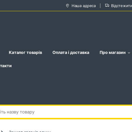
Наша адреса
Відстежит
Каталог товарів
Оплата і доставка
Про магазин
такти
Захист органів слуху