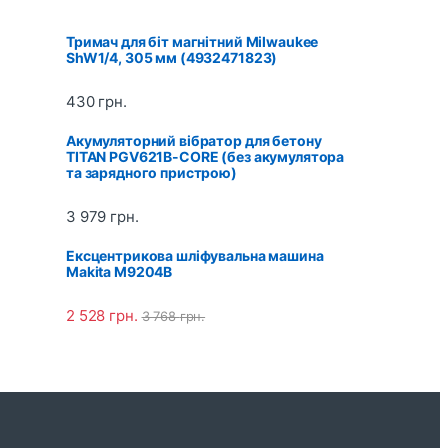
Тримач для біт магнітний Milwaukee
ShW1/4, 305 мм (4932471823)
430
грн.
Акумуляторний вібратор для бетону
TITAN PGV621B-CORE (без акумулятора
та зарядного пристрою)
3 979
грн.
Ексцентрикова шліфувальна машина
Makita M9204B
2 528
грн.
3 768
грн.