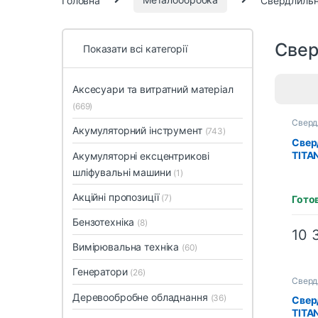
Свер
Показати всі категорії
Аксесуари та витратний матеріал
(669)
Сверд
Акумуляторний інструмент
Сверд
(743)
Свер
TITA
Акумуляторні ексцентрикові
елек
шліфувальні машини
(1)
осно
Акційні пропозиції
(7)
Гото
Бензотехніка
(8)
10 
Вимірювальна техніка
(60)
Генератори
(26)
Сверд
Сверд
Деревообробне обладнання
(36)
Свер
TITA