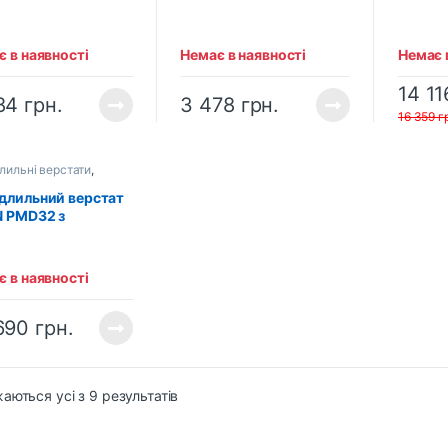
електр
основ
 в наявності
Немає в наявності
Немає 
14 1
84
грн.
3 478
грн.
16 359
г
лильні верстати
,
лильні верстати
длильний верстат
N PMD32 з
тромагнітною
вою
 в наявності
690
грн.
аються усі з 9 результатів