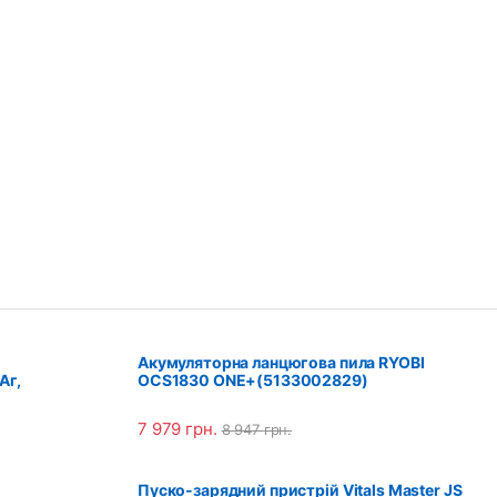
Акумуляторна ланцюгова пила RYOBI
Aг,
OCS1830 ONE+(5133002829)
7 979
грн.
8 947
грн.
Пуско-зарядний пристрій Vitals Master JS