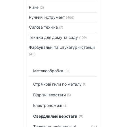
Різне
(2)
Ручний інструмент
(466)
Силова техніка
(7)
Техніка для дому та саду
(109)
Фарбувальні та штукатурні станції
(48)
Металообробка
(31)
Стрічкові пили по металу
(1)
Відрізні верстати
(5)
Електроножиці
(2)
Свердлильні верстати
(9)
Точильно-шліфувальні
(14)