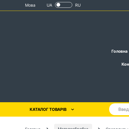
Skip to navigation
Skip to content
Мова
UA
RU
Головна
Кон
КАТАЛОГ ТОВАРІВ
Головна
Металообробка
Свердлильн