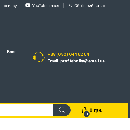
и посилку
YouTube канал
Обліковий запис
Блог
+38 (050) 044 62 04
Email: profitehnika@email.ua
0
грн.
0