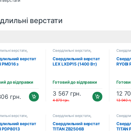
длильні верстати
лильні верстати
,
Свердлильні верстати
,
Свердли
лильні верстати
Свердлильні верстати
длильний верстат
Свердлильний верстат
Свердл
N PMD16 з
LEX LXDP15 (1400 Вт)
RYOBI 
тромагнітною
(5133
вою
вий до відправки
Готовий до відправки
Готови
3 567
грн.
12 7
306
грн.
4 879
грн.
13 940
г
лильні верстати
,
Свердлильні верстати
,
Свердли
лильні верстати
Свердлильні верстати
Свердли
длильний верстат
Свердлильний верстат
Свердл
N PDP8013
TITAN ZB2506B
TITAN 