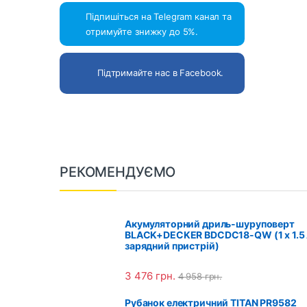
Підпишіться на Telegram канал та
отримуйте знижку до 5%.
Підтримайте нас в Facebook.
B
РЕКОМЕНДУЄМО
r
a
Акумуляторний дриль-шуруповерт
BLACK+DECKER BDCDC18-QW (1 х 1.5 
n
зарядний пристрій)
d
3 476
грн.
4 958
грн.
s
Рубанок електричний TITAN PR9582