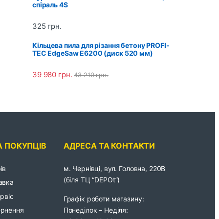
спіраль 4S
325
грн.
Кільцева пила для різання бетону PROFI-
TEC EdgeSaw E6200 (диск 520 мм)
39 980
грн.
43 210
грн.
А ПОКУПЦІВ
АДРЕСА ТА КОНТАКТИ
ів
м. Чернівці, вул. Головна, 220В
(біля ТЦ “DEPOt”)
авка
ервіс
Графік роботи магазину:
Понеділок – Неділя:
ернення