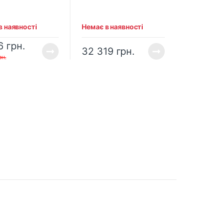
омагнітною
електромагнітною
ою
основою
в наявності
Немає в наявності
16
грн.
32 319
грн.
рн.