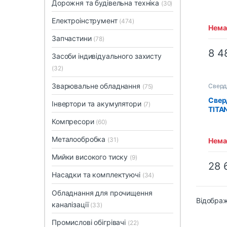
Дорожня та будівельна техніка
(30)
Електроінструмент
(474)
Немає
Запчастини
(78)
8 4
Засоби індивідуального захисту
(32)
Зварювальне обладнання
Сверд
(75)
Сверд
Свер
Інвертори та акумулятори
(7)
TITA
елек
Компресори
(60)
осно
Металообробка
(31)
Немає
Мийки високого тиску
(9)
28 
Насадки та комплектуючі
(34)
Обладнання для прочищення
Відображ
каналізації
(33)
Промислові обігрівачі
(22)