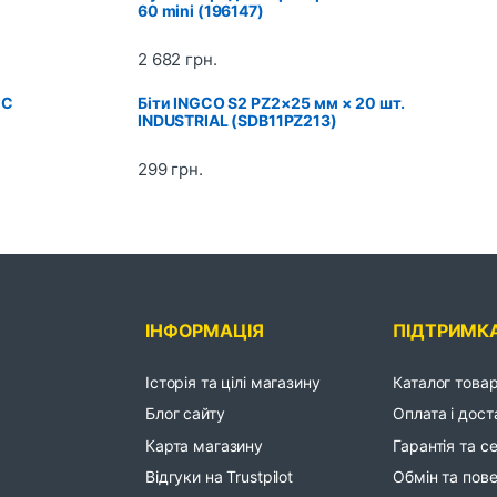
60 mini (196147)
2 682
грн.
EC
Біти INGCO S2 PZ2×25 мм × 20 шт.
INDUSTRIAL (SDB11PZ213)
299
грн.
ІНФОРМАЦІЯ
ПІДТРИМК
Історія та цілі магазину
Каталог товар
Блог сайту
Оплата і дост
Карта магазину
Гарантія та с
Відгуки на Trustpilot
Обмін та пов