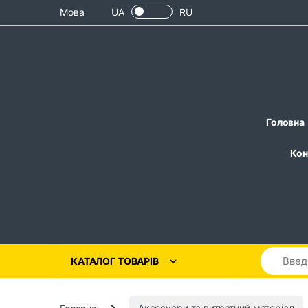
Skip to navigation
Skip to content
Мова
UA
RU
Головна
Кон
КАТАЛОГ ТОВАРІВ
Головна
Аксесуари та витратний матеріал