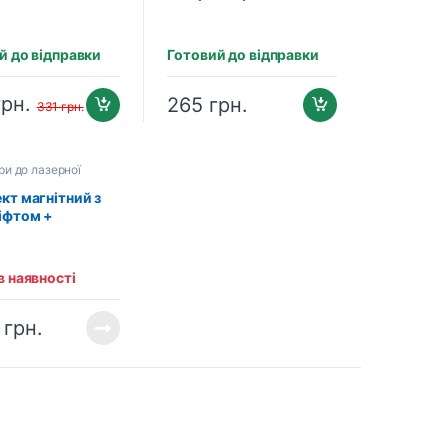
73)
LA 2
й до відправки
Готовий до відправки
грн.
265
грн.
331
грн.
и до лазерної
Штативи
кт магнітний з
іфтом +
ння-затискач ADA
MAGNETIC LIFT +
BRACKET)
в наявності
55)
3
грн.