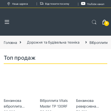
Skip to navigation
Skip to content
Наша адреса
Відстежити посилку
YouTube канал
0
Головна
Дорожня та будівельна техніка
Віброплити
Топ продаж
Бензинова
Віброплита Vitals
Бензинова
віброплита
Master TP 130RF
реверсивна