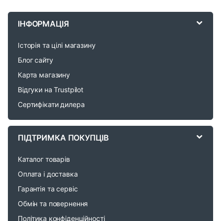
r
ІНФОРМАЦІЯ
a
Історія та цілі магазину
n
Блог сайту
d
Карта магазину
Відгуки на Trustpilot
s
Сертифікати дилера
C
a
ПІДТРИМКА ПОКУПЦІВ
r
Каталог товарів
o
Оплата і доставка
Гарантія та сервіс
u
Обмін та повернення
s
Політика конфіденційності