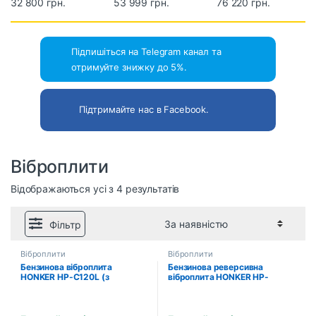
HONKER HP-C120L
32 800 грн.
53 999 грн.
віброплита
76 220 грн.
(з двигуном
HONKER HP-
Loncin G200F)
C160LH (з
двигуном Honda
Підпишіться на Telegram канал та
отримуйте знижку до 5%.
GX270)
Підтримайте нас в Facebook.
Віброплити
Відображаються усі з 4 результатів
Фільтр
Віброплити
Віброплити
Бензинова віброплита
Бензинова реверсивна
HONKER HP-C120L (з
віброплита HONKER HP-
двигуном Loncin G200F)
C160LH (з двигуном Honda
GX270)