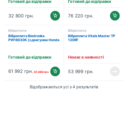
Готовий до відправки
Готовий до відправки
32 800
грн.
76 220
грн.
Віброплити
Віброплити
Віброплита Biedronka
Віброплита Vitals Master TP
PW16030K (з двигуном Honda
130RF
GX160)
Готовий до відправки
Немає в наявності
61 992
грн.
53 999
грн.
67 486
грн.
Відображаються усі з 4 результатів
B