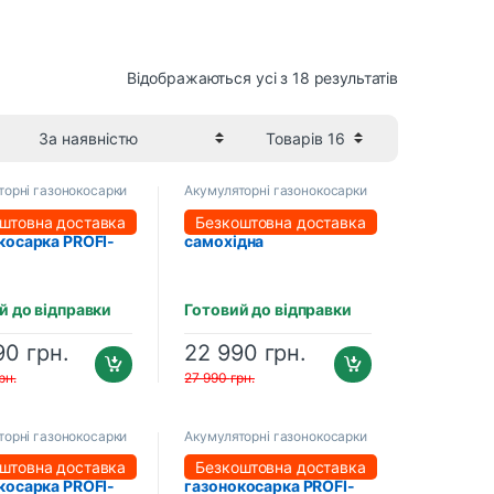
Відображаються усі з 18 результатів
торні газонокосарки
Акумуляторні газонокосарки
ляторна
Акумуляторна
штовна доставка
Безкоштовна доставка
косарка PROFI-
самохідна
syMow 51 Pro
газонокосарка PROFI-
080EP (8.0 Аг),
TEC EasyMow 51 Pro
ий пристрій
(2×PT2080EP (8.0 Аг),
й до відправки
Готовий до відправки
зарядний пристрій)
90
грн.
22 990
грн.
рн.
27 990
грн.
торні газонокосарки
Акумуляторні газонокосарки
ляторна
Акумуляторна
штовна доставка
Безкоштовна доставка
косарка PROFI-
газонокосарка PROFI-