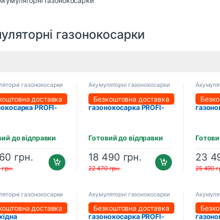
уляторні газонокосарки
ляторні газонокосарки
Акумуляторні газонокосарки
Акумуля
уляторна
Акумуляторна
Акуму
коштовна доставка
Безкоштовна доставка
Безко
нокосарка PROFI-
газонокосарка PROFI-
газоно
coCut 43 Lite
TEC EcoCut 51
TEC Ea
T2040EP (4.0 Аг),
(2×PT2080EP (8.0 Аг),
(2×PT2
рядний пристрій)
зарядний пристрій
зарядн
вий до відправки
Готовий до відправки
Готови
960
грн.
18 490
грн.
23 4
0
грн.
22 470
грн.
25 490
г
ляторні газонокосарки
Акумуляторні газонокосарки
Акумуля
уляторна
Акумуляторна
Акуму
коштовна доставка
Безкоштовна доставка
Безко
хідна
газонокосарка PROFI-
газоно