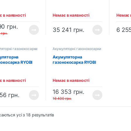
30Z (без
RY36LMX51A-160 MAX
PLM40
улятора та
POWER (5133004589)
акумул
дного пристрою)
(1 х 6.0 Аг, зарядний
зарядн
 в наявності
Немає в наявності
Немає 
пристрій)
90
грн.
35 241
грн.
6 25
5
грн.
ляторні газонокосарки
Акумуляторні газонокосарки
уляторна
Акумуляторна
нокосарка RYOBI
газонокосарка RYOBI
LMX40A-0 ONE+
RY18LMX37A-0 ONE+
3004584)
(5133004597)
 в наявності
Немає в наявності
16 353
грн.
156
грн.
16 400
грн.
аються усі з 18 результатів