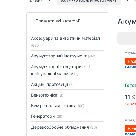
Акум
Показати всі категорії
Аксесуари та витратний матеріал
(669)
Акуму
Акумуляторний інструмент
(743)
Акум
Без
газо
Акумуляторні ексцентрикові
TEC E
шліфувальні машини
(1)
(2×P
2×за
Акційні пропозиції
(7)
Гото
Бензотехніка
(8)
11 
12 32
Вимірювальна техніка
(60)
Генератори
(26)
Акуму
Деревообробне обладнання
(36)
Акум
Без
само