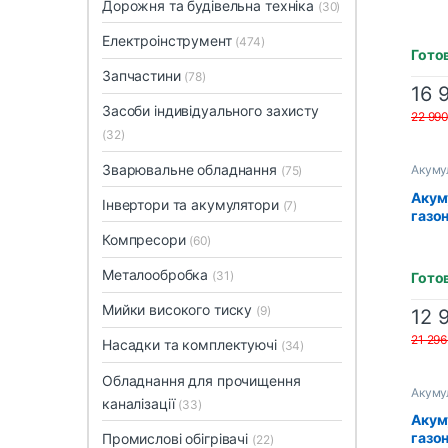
Дорожня та будівельна техніка
(30)
газо
TEC 
Електроінструмент
(474)
(без
Гото
заря
Запчастини
(78)
16 
Засоби індивідуального захисту
22 99
(32)
Зварювальне обладнання
Акуму
(75)
Акум
Інвертори та акумулятори
(7)
газо
DLM3
Компресори
(60)
заря
DC18
Металообробка
(31)
Гото
Мийки високого тиску
(9)
12 
21 29
Насадки та комплектуючі
(34)
Обладнання для прочищення
Акуму
каналізації
(33)
Акум
газо
Промислові обігрівачі
(22)