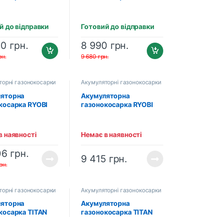
oCut 51 Pro (без
TEC EcoCut 43 Lite (без
ятора та
акумулятора та
ого пристрою)
зарядного пристрою)
й до відправки
Готовий до відправки
50
грн.
8 990
грн.
рн.
9 680
грн.
торні газонокосарки
Акумуляторні газонокосарки
ляторна
Акумуляторна
косарка RYOBI
газонокосарка RYOBI
X33B-40 ONE+
OLM1833B ONE+
 Аг, зарядний
(5133004305)
ій)
в наявності
Немає в наявності
004306)
06
грн.
9 415
грн.
рн.
торні газонокосарки
Акумуляторні газонокосарки
ляторна
Акумуляторна
косарка TITAN
газонокосарка TITAN