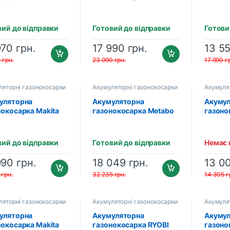
нокосарка PROFI-
TEC EcoCut 51 Pro
TEC Ec
EasyMow 51 Pro
(2×PT2080EP (8.0 Аг),
акумул
 акумулятора та
зарядний пристрій)
зарядн
вий до відправки
Готовий до відправки
Готови
дного пристрою)
970
грн.
17 990
грн.
13 5
0
грн.
23 990
грн.
17 990
г
ляторні газонокосарки
Акумуляторні газонокосарки
Акумуля
уляторна
Акумуляторна
Акуму
нокосарка Makita
газонокосарка Metabo
газоно
30SM (1×BL1840B,
RM 36-18 LTX BL 36
RLM18
дний пристрій
(2×5.2 Аг, 2×зарядний
(1×4.0
SD)
пристрій ASC 55)
пристр
вий до відправки
Готовий до відправки
Немає 
(601716650)
(5133
990
грн.
18 049
грн.
13 0
6
грн.
32 235
грн.
14 305
г
ляторні газонокосарки
Акумуляторні газонокосарки
Акумуля
уляторна
Акумуляторна
Акуму
нокосарка Makita
газонокосарка RYOBI
газоно