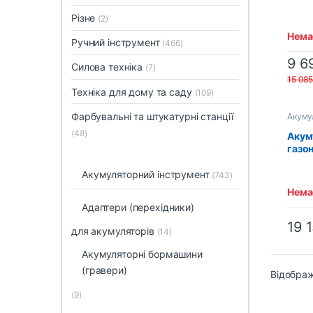
DLM3
Різне
акум
(2)
заря
Немає
Ручний інструмент
(466)
9 6
Силова техніка
(7)
15 08
Техніка для дому та саду
(109)
Фарбувальні та штукатурні станції
Акуму
(48)
Акум
газо
RY18
(513
Акумуляторний інструмент
(743)
Немає
Адаптери (перехідники)
19 
для акумуляторів
(14)
Акумуляторні бормашини
(гравери)
Відображ
(9)