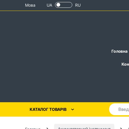
Skip to navigation
Skip to content
Мова
UA
RU
Головна
Кон
КАТАЛОГ ТОВАРІВ
Головна
Акумуляторний інструмент