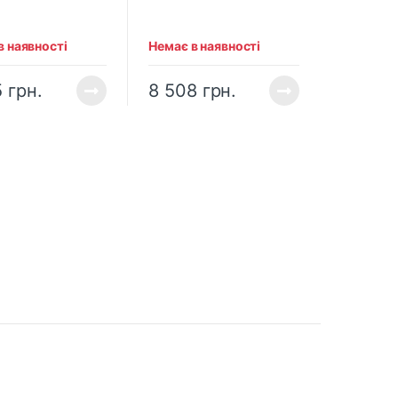
40B-CORE (без
PLM4040B-CORE SET2
ятора та
(2×5.0 Аг,зарядний
ого пристрою)
пристрій)
в наявності
Немає в наявності
5
грн.
8 508
грн.