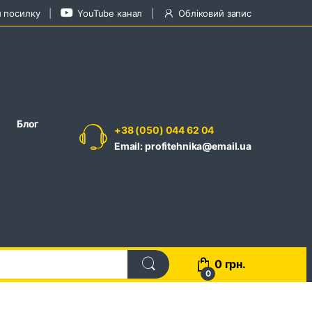
и посилку
YouTube канал
Обліковий запис
Блог
+38 (050) 044 62 04
Email: profitehnika@email.ua
0
грн.
0