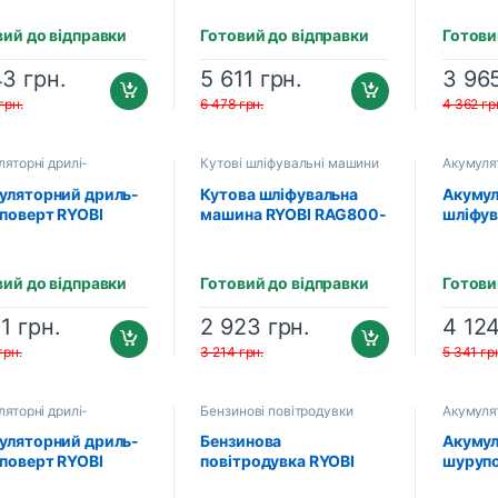
3003733)
(2×RB18L15 (1.5 Аг),
(51330
зарядний пристрій)
вий до відправки
Готовий до відправки
Готови
(5133003774)
43
грн.
5 611
грн.
3 96
грн.
6 478
грн.
4 362
гр
яторні дрилі-
Кутові шліфувальні машини
Акумулят
оверти
шліфува
уляторний дриль-
Кутова шліфувальна
Акумул
поверт RYOBI
машина RYOBI RAG800-
шліфув
D3-215GA17 ONE+
125G (5133002491)
RYOBI 
3004976)
(51330
вий до відправки
Готовий до відправки
Готови
11
грн.
2 923
грн.
4 12
грн.
3 214
грн.
5 341
гр
яторні дрилі-
Бензинові повітродувки
Акумулят
оверти
шурупов
уляторний дриль-
Бензинова
Акумул
поверт RYOBI
повітродувка RYOBI
шурупо
802M ONE+
RBL26BP (5133001815)
R18DD