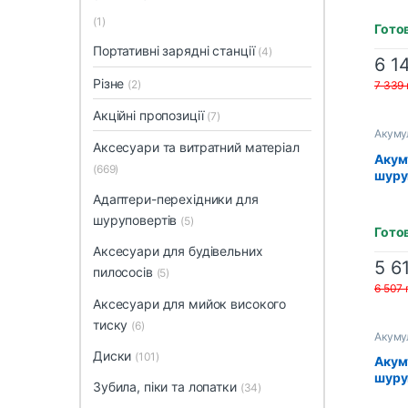
(513
(1)
Гото
Портативні зарядні станції
(4)
6 1
Різне
(2)
7 339
Акційні пропозиції
(7)
Акумул
шуруп
Аксесуари та витратний матеріал
Акум
(669)
шуру
R18D
Адаптери-перехідники для
(513
шуруповертів
(5)
Гото
Аксесуари для будівельних
5 6
пилососів
(5)
6 507
Аксесуари для мийок високого
тиску
(6)
Акумул
шуруп
Диски
(101)
Акум
шуру
Зубила, піки та лопатки
(34)
CMI1