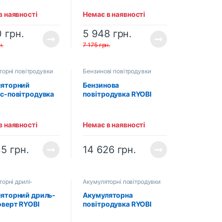
040EP (4.0 Аг),
(4.0 Аг), адаптер PA-
р PA-MT21R,
MT21R, зарядний
в наявності
Немає в наявності
ий пристрій)
пристрій)
0
грн.
5 948
грн.
н.
7 175
грн.
торні повітродувки
Бензинові повітродувки
ляторний
Бензинова
с-повітродувка
повітродувка RYOBI
RBV1850 ONE+ (1
RBL42BP (5133001879)
г, зарядний
ій)
в наявності
Немає в наявності
04641)
35
грн.
14 626
грн.
орні дрилі-
Акумуляторні повітродувки
ерти
яторний дриль-
Акумуляторна
верт RYOBI
повітродувка RYOBI
C-0 ONE+
OBL18JB ONE+
04979)
(5133003662)