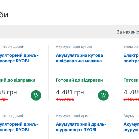
би
яторні дрилі-
Акумуляторні кутові
Електрич
оверти
шліфувальні машини
уляторний дриль-
Акумуляторна кутова
Електр
поверт RYOBI
шліфувальна машина
повітр
DBL-0
RYOBI RAG18125-0
RBV30
T2040EP (4.0 Аг),
ONE+ (5133005403)
(51330
тер PA-MT21R,
вий до відправки
Готовий до відправки
Готови
дний пристрій)
58
грн.
4 481
грн.
4 78
0
грн.
4 920
грн.
211 234
яторні дрилі-
Акумуляторні дрилі-
Акумулят
оверти
шуруповерти
шурупов
уляторний дриль-
Акумуляторний дриль-
Акумул
поверт RYOBI
шуруповерт RYOBI
шурупо
D5-220S ONE+
R18DD3-215S ONE+
RPD18