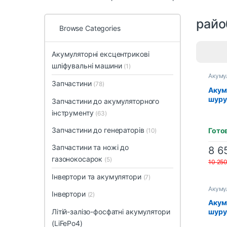
райо
Browse Categories
Акумуляторні ексцентрикові
шліфувальні машини
(1)
Акумул
шуруп
Запчастини
(78)
Акум
шуру
Запчастини до акумуляторного
R18D
інструменту
(63)
(2×P
адап
Запчастини до генераторів
Гото
(10)
заря
Запчастини та ножі до
8 6
газонокосарок
(5)
10 25
Інвертори та акумулятори
(7)
Акумул
Інвертори
(2)
шуруп
Акум
Літій-залізо-фосфатні акумулятори
шуру
R18D
(LiFePo4)