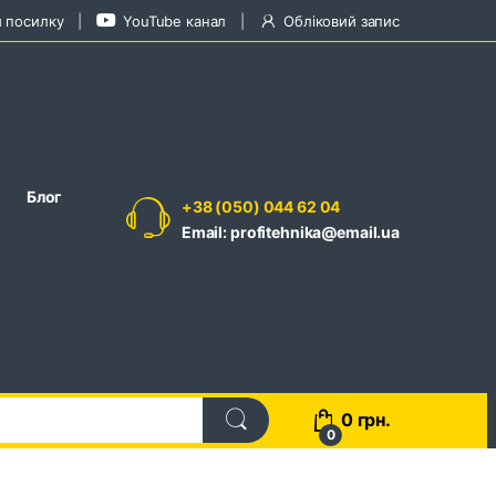
и посилку
YouTube канал
Обліковий запис
Блог
+38 (050) 044 62 04
Email: profitehnika@email.ua
0
грн.
0