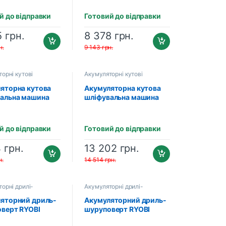
04981)
ONE+ 2×2.0 Аг,
зарядний пристрій
й до відправки
Готовий до відправки
(5133005508)
5
грн.
8 378
грн.
н.
9 143
грн.
орні кутові
Акумуляторні кутові
льні машини
шліфувальні машини
яторна кутова
Акумуляторна кутова
альна машина
шліфувальна машина
R18AG-0 ONE+
RYOBI RAG18X-1C40S
01903)
ONE+ (5133005614)
й до відправки
Готовий до відправки
4
грн.
13 202
грн.
н.
14 514
грн.
орні дрилі-
Акумуляторні дрилі-
ерти
шуруповерти
яторний дриль-
Акумуляторний дриль-
верт RYOBI
шуруповерт RYOBI
2-0
R18PD2-0 (2×PT2040EP