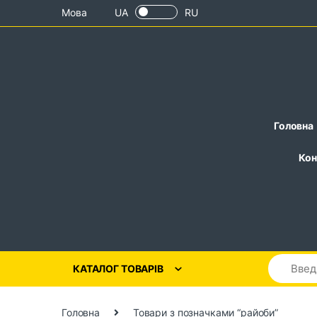
Skip to navigation
Skip to content
Мова
UA
RU
Головна
Кон
КАТАЛОГ ТОВАРІВ
Головна
Товари з позначками “райоби”