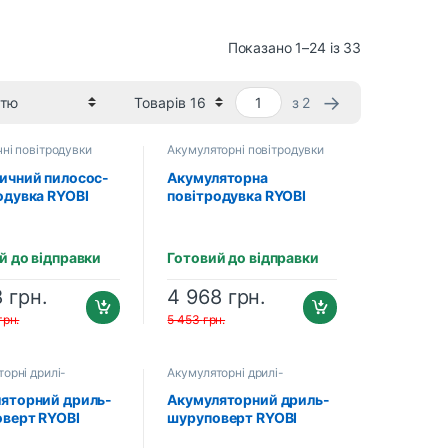
Показано 1–24 із 33
→
з 2
ні повітродувки
Акумуляторні повітродувки
ичний пилосос-
Акумуляторна
одувка RYOBI
повітродувка RYOBI
00CSV
RY36BLXA-0 MAX
02188)
POWER (5133004916)
(без акумулятора та
й до відправки
Готовий до відправки
зарядного пристрою)
8
грн.
4 968
грн.
грн.
5 453
грн.
орні дрилі-
Акумуляторні дрилі-
ерти
шуруповерти
яторний дриль-
Акумуляторний дриль-
верт RYOBI
шуруповерт RYOBI
C-0 ONE+
R18DD3-220TAH +SET