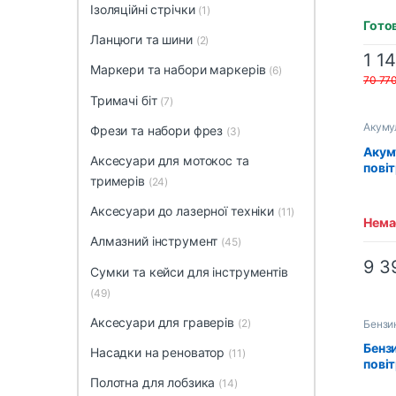
Ізоляційні стрічки
(1)
Гото
Ланцюги та шини
(2)
1 1
Маркери та набори маркерів
(6)
70 77
Тримачі біт
(7)
Акуму
Фрези та набори фрез
(3)
Акум
Аксесуари для мотокос та
пові
тримерів
(24)
RYOB
(513
Аксесуари до лазерної техніки
(11)
Немає
Алмазний інструмент
(45)
9 3
Сумки та кейси для інструментів
(49)
Аксесуари для граверів
(2)
Бензи
Бенз
Насадки на реноватор
(11)
пові
RBV2
Полотна для лобзика
(14)