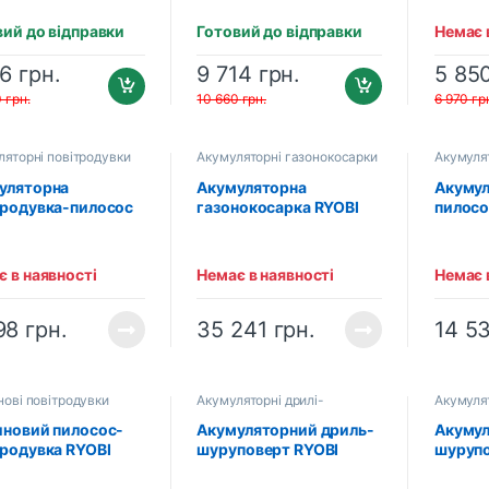
(2×PT2
адапте
вий до відправки
Готовий до відправки
Немає 
зарядн
46
грн.
9 714
грн.
5 85
0
грн.
10 660
грн.
6 970
гр
ляторні повітродувки
Акумуляторні газонокосарки
Акумуля
уляторна
Акумуляторна
Акуму
тродувка-пилосос
газонокосарка RYOBI
пилосо
I OBV18 ONE+
RY36LMX51A-160 MAX
RYOBI 
3003661)
POWER (5133004589)
х 5.0 А
(1 х 6.0 Аг, зарядний
пристр
 в наявності
Немає в наявності
Немає 
пристрій)
(51330
98
грн.
35 241
грн.
14 5
нові повітродувки
Акумуляторні дрилі-
Акумулят
шуруповерти
шурупов
иновий пилосос-
Акумуляторний дриль-
Акумул
тродувка RYOBI
шуруповерт RYOBI
шурупо
6B (5133002353)
RDD18X-0 ONE+
RDD18
(5133004985)
(51330