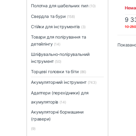
Полотна для шабельних пил
(10)
Немає
Свердла та бури
(158)
9 3
Стійки для інструментів
10 25
(3)
Товари для полірування та
детейлінгу
(14)
Показано
Шліфувально-полірувальний
інструмент
(50)
Торцеві головки та біти
(86)
Акумуляторний інструмент
(743)
Адаптери (перехідники)
для
акумуляторів
(14)
Акумуляторні бормашини
(гравери)
(9)