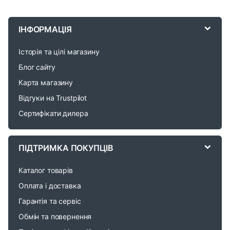
B
r
ІНФОРМАЦІЯ
a
Історія та цілі магазину
n
Блог сайту
d
Карта магазину
Відгуки на Trustpilot
s
Сертифікати дилера
C
a
ПІДТРИМКА ПОКУПЦІВ
r
Каталог товарів
o
Оплата і доставка
Гарантія та сервіс
u
Обмін та повернення
s