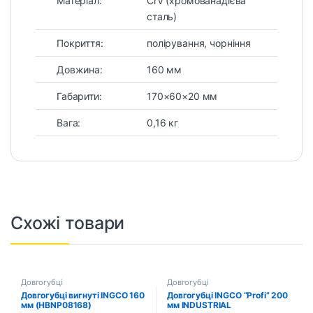
Матеріал:
CrV (хромованадієва
сталь)
Покриття:
полірування, чорніння
Довжина:
160 мм
Габарити:
170×60×20 мм
Вага:
0,16 кг
Схожі товари
Довгогубці
Довгогубці
Довгогубці вигнуті INGCO 160
Довгогубці INGCO “Profi” 200
мм (HBNP08168)
мм INDUSTRIAL