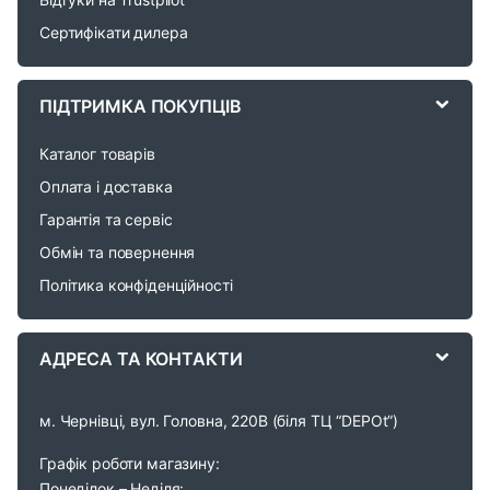
s
Сертифікати дилера
C
a
ПІДТРИМКА ПОКУПЦІВ
r
Каталог товарів
o
Оплата і доставка
Гарантія та сервіс
u
Обмін та повернення
s
Політика конфіденційності
e
АДРЕСА ТА КОНТАКТИ
l
м. Чернівці, вул. Головна, 220В (біля ТЦ “DEPOt”)
Графік роботи магазину:
Понеділок – Неділя: