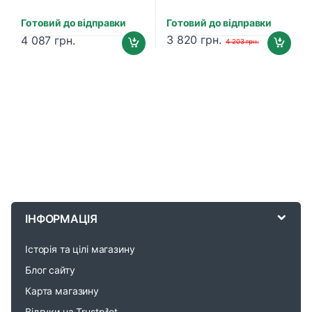
Готовий до відправки
Готовий до відправки
3 820
грн.
4 087
грн.
4 203
грн.
B
r
ІНФОРМАЦІЯ
a
Історія та цілі магазину
n
Блог сайту
d
Карта магазину
Відгуки на Trustpilot