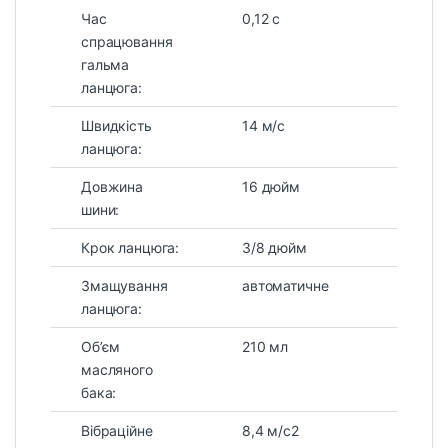
Час
0,12 с
спрацювання
гальма
ланцюга:
Швидкість
14 м/с
ланцюга:
Довжина
16 дюйм
шини:
Крок ланцюга:
3/8 дюйм
Змащування
автоматичне
ланцюга:
Об’єм
210 мл
масляного
бака:
Вібраційне
8,4 м/c2