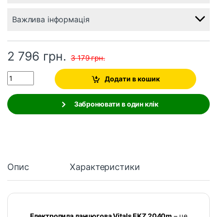
Важлива інформація
2 796
грн.
3 179
грн.
Quantity
Додати в кошик
Забронювати в один клік
Опис
Характеристики
Електропила ланцюгова Vitals EKZ 2040m
– це