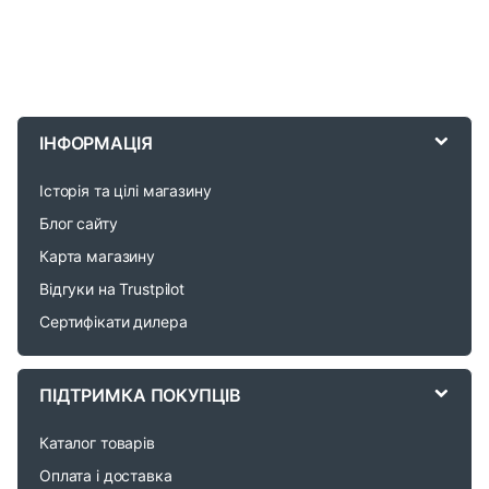
B
r
ІНФОРМАЦІЯ
a
Історія та цілі магазину
n
Блог сайту
d
Карта магазину
Відгуки на Trustpilot
s
Сертифікати дилера
C
a
ПІДТРИМКА ПОКУПЦІВ
r
Каталог товарів
o
Оплата і доставка