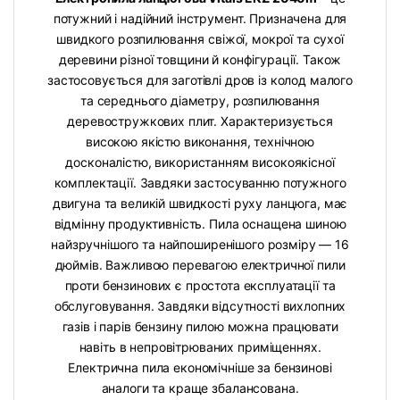
потужний і надійний інструмент. Призначена для
швидкого розпилювання свіжої, мокрої та сухої
деревини різної товщини й конфігурації. Також
застосовується для заготівлі дров із колод малого
та середнього діаметру, розпилювання
деревостружкових плит. Характеризується
високою якістю виконання, технічною
досконалістю, використанням високоякісної
комплектації. Завдяки застосуванню потужного
двигуна та великій швидкості руху ланцюга, має
відмінну продуктивність. Пила оснащена шиною
найзручнішого та найпоширенішого розміру — 16
дюймів. Важливою перевагою електричної пили
проти бензинових є простота експлуатації та
обслуговування. Завдяки відсутності вихлопних
газів і парів бензину пилою можна працювати
навіть в непровітрюваних приміщеннях.
Електрична пила економічніше за бензинові
аналоги та краще збалансована.