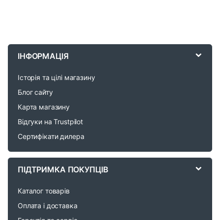
B
r
ІНФОРМАЦІЯ
a
Історія та цілі магазину
n
Блог сайту
d
Карта магазину
Відгуки на Trustpilot
s
Сертифікати дилера
C
a
ПІДТРИМКА ПОКУПЦІВ
r
Каталог товарів
o
Оплата і доставка