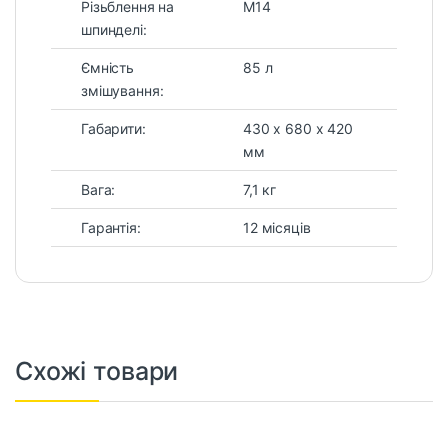
Різьблення на
М14
шпинделі:
Ємність
85 л
змішування:
Габарити:
430 х 680 х 420
мм
Вага:
7,1 кг
Гарантія:
12 місяців
Схожі товари