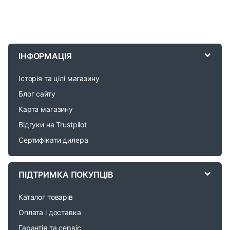
B
r
ІНФОРМАЦІЯ
a
Історія та цілі магазину
n
Блог сайту
d
Карта магазину
Відгуки на Trustpilot
s
Сертифікати дилера
C
a
ПІДТРИМКА ПОКУПЦІВ
r
Каталог товарів
o
Оплата і доставка
Гарантія та сервіс