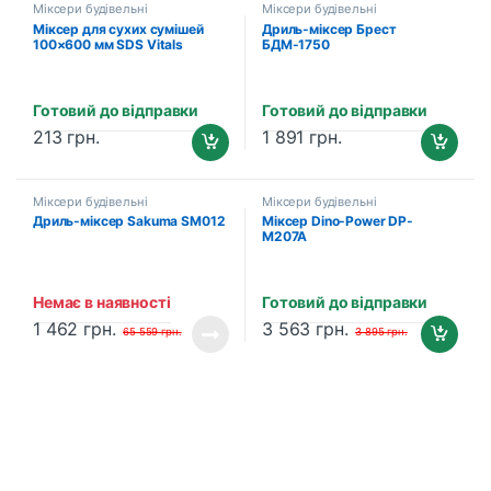
Міксери будівельні
Міксери будівельні
Міксер для сухих сумішей
Дриль-міксер Брест
100×600 мм SDS Vitals
БДМ-1750
Master
Готовий до відправки
Готовий до відправки
213
грн.
1 891
грн.
Міксери будівельні
Міксери будівельні
Дриль-міксер Sakuma SM012
Міксер Dino-Power DP-
M207A
Немає в наявності
Готовий до відправки
1 462
грн.
3 563
грн.
65 559
грн.
3 895
грн.