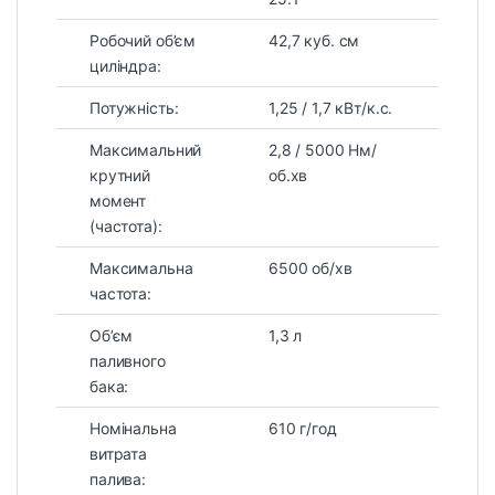
Робочий об’єм
42,7 куб. см
циліндра:
Потужність:
1,25 / 1,7 кВт/к.с.
Максимальний
2,8 / 5000 Нм/
крутний
об.хв
момент
(частота):
Максимальна
6500 об/хв
частота:
Об’єм
1,3 л
паливного
бака:
Номінальна
610 г/год
витрата
палива: