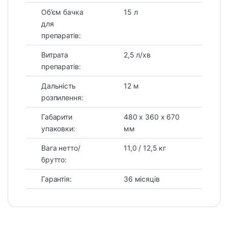
Об’єм бачка
15 л
для
препаратів:
Витрата
2,5 л/хв
препаратів:
Дальність
12 м
розпилення:
Габарити
480 х 360 х 670
упаковки:
мм
Вага нетто/
11,0 / 12,5 кг
брутто:
Гарантія:
36 місяців