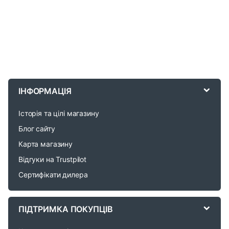
B
r
ІНФОРМАЦІЯ
a
Історія та цілі магазину
n
Блог сайту
d
Карта магазину
Відгуки на Trustpilot
s
Сертифікати дилера
C
a
ПІДТРИМКА ПОКУПЦІВ
r