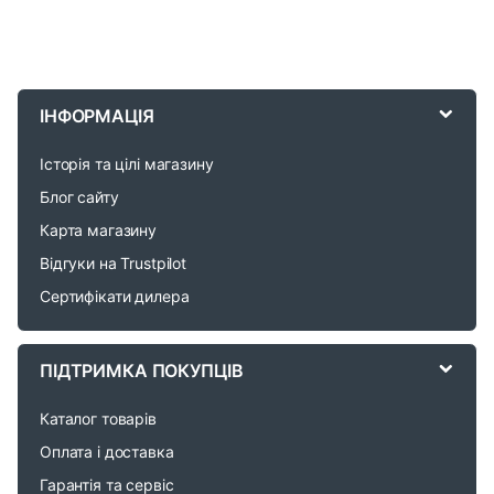
B
r
ІНФОРМАЦІЯ
a
Історія та цілі магазину
n
Блог сайту
d
Карта магазину
Відгуки на Trustpilot
s
Сертифікати дилера
C
a
ПІДТРИМКА ПОКУПЦІВ
r
Каталог товарів
o
Оплата і доставка
Гарантія та сервіс