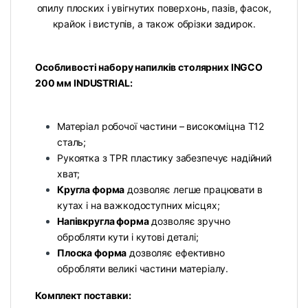
опилу плоских і увігнутих поверхонь, пазів, фасок,
крайок і виступів, а також обрізки задирок.
Особливості набору напилків столярних INGCO
200 мм INDUSTRIAL:
Матеріал робочої частини – високоміцна T12
сталь;
Рукоятка з TPR пластику забезпечує надійний
хват;
Кругла форма
дозволяє легше працювати в
кутах і на важкодоступних місцях;
Напівкругла форма
дозволяє зручно
обробляти кути і кутові деталі;
Плоска форма
дозволяє ефективно
обробляти великі частини матеріалу.
Комплект поставки: