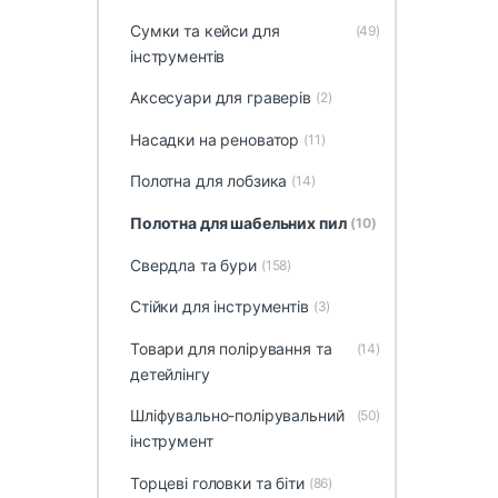
Сумки та кейси для
(49)
інструментів
Аксесуари для граверів
(2)
Насадки на реноватор
(11)
Полотна для лобзика
(14)
Полотна для шабельних пил
(10)
Свердла та бури
(158)
Стійки для інструментів
(3)
Товари для полірування та
(14)
детейлінгу
Шліфувально-полірувальний
(50)
інструмент
Торцеві головки та біти
(86)