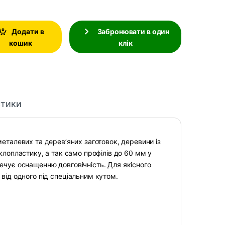
Додати в
Забронювати в один
кошик
клік
стики
еталевих та дерев’яних заготовок, деревини із
лопластику, а так само профілів до 60 мм у
печує оснащенню довговічність. Для якісного
н від одного під спеціальним кутом.