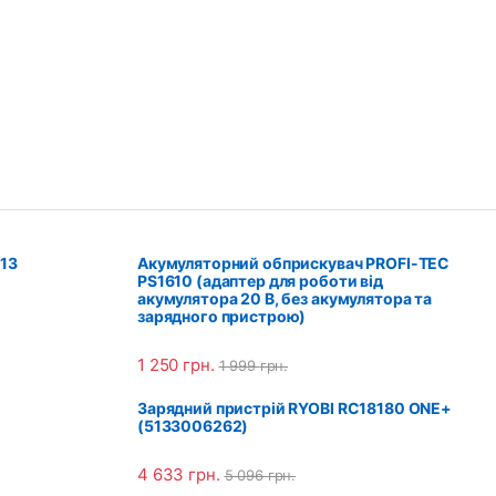
013
Акумуляторний обприскувач PROFI-TEC
PS1610 (адаптер для роботи від
акумулятора 20 В, без акумулятора та
зарядного пристрою)
1 250
грн.
1 999
грн.
Зарядний пристрій RYOBI RC18180 ONE+
(5133006262)
4 633
грн.
5 096
грн.