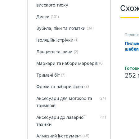
високого тиску
Схож
Диски
(101)
Зубила, піки та лопатки
(34)
Полотна
Ізоляційні стрічки
(1)
Пильн
шабель
Ланцюги та шини
(2)
220х1.
RED LI
Маркери та набори маркерів
(6)
(1615
Готови
252
Тримачі біт
(7)
Фрези та набори фрез
(3)
Аксесуари для мотокос та
(24)
тримерів
Аксесуари до лазерної
(11)
техніки
Алмазний інструмент
(45)