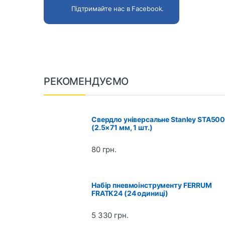
Підтримайте нас в Facebook.
B
РЕКОМЕНДУЄМО
r
a
Свердло універсальне Stanley STA50
(2.5×71 мм, 1 шт.)
n
80
грн.
d
s
Набір пневмоінструменту FERRUM
FRATK24 (24 одиниці)
C
a
5 330
грн.