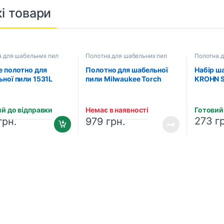
і товари
 для шабельних пил
Полотна для шабельних пил
Полотна д
е полотно для
Полотно для шабельної
Набір ш
ної пили 1531L
пили Milwaukee Torch
KROHN S
3 2 шт. в упаковці
Sawzall (230×1.4 мм)
(201005
NE Wurth
(48005788)
153102)
й до відправки
Немає в наявності
Готовий
273
г
грн.
979
грн.