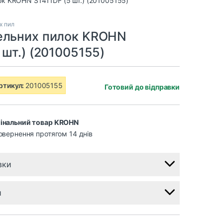
х пил
ельних пилок KROHN
 шт.) (201005155)
ртикул:
201005155
Готовий до відправки
інальний товар KROHN
овернення протягом 14 днів
вки
и