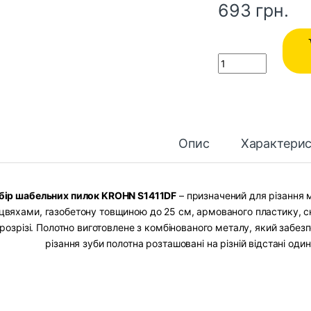
693
грн.
Quantity
Опис
Характери
бір шабельних пилок KROHN S1411DF
– призначений для різання м
цвяхами, газобетону товщиною до 25 см, армованого пластику, ск
розрізі. Полотно виготовлене з комбінованого металу, який забез
різання зуби полотна розташовані на різній відстані оди