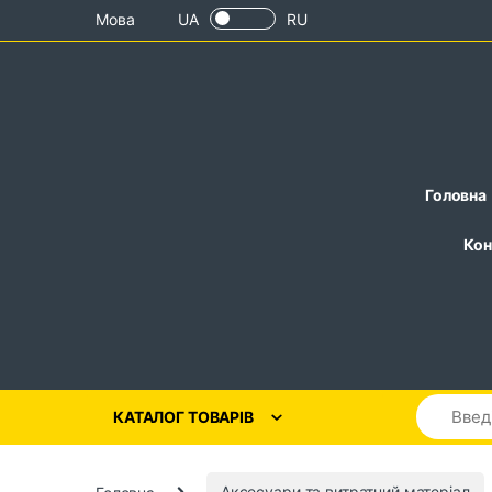
Skip to navigation
Skip to content
Мова
UA
RU
Головна
Кон
КАТАЛОГ ТОВАРІВ
Головна
Аксесуари та витратний матеріал