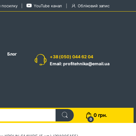
и посилку
YouTube канал
Обліковий запис
Блог
+38 (050) 044 62 04
Email: profitehnika@email.ua
0
грн.
0
ок KROHN S1411DF (5 шт.) (201005155)