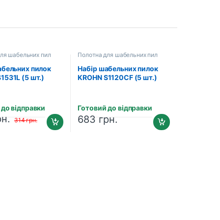
ля шабельних пил
Полотна для шабельних пил
абельних пилок
Набір шабельних пилок
1531L (5 шт.)
KROHN S1120CF (5 шт.)
160)
(201005157)
 до відправки
Готовий до відправки
рн.
683
грн.
314
грн.