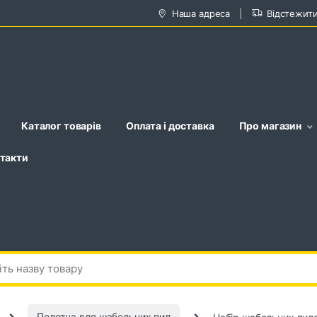
Наша адреса
Відстежит
Каталог товарів
Оплата і доставка
Про магазин
такти
Полотна для шабельних пил
Набір шабельних пил