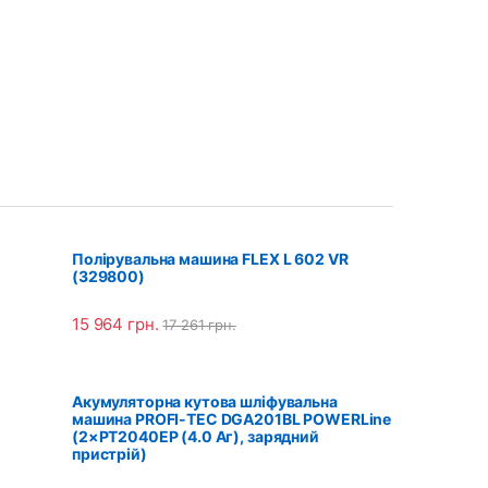
Полірувальна машина FLEX L 602 VR
(329800)
15 964
грн.
17 261
грн.
Акумуляторна кутова шліфувальна
машина PROFI-TEC DGA201BL POWERLine
(2×PT2040EP (4.0 Аг), зарядний
пристрій)