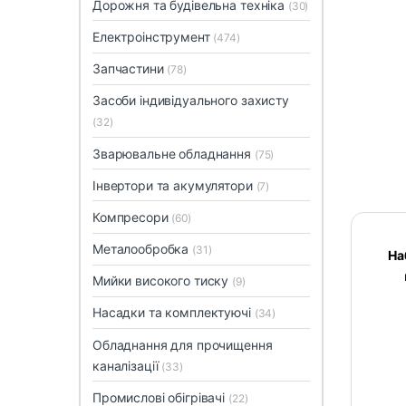
Дорожня та будівельна техніка
(30)
Електроінструмент
(474)
Запчастини
(78)
Засоби індивідуального захисту
(32)
Зварювальне обладнання
(75)
Інвертори та акумулятори
(7)
Компресори
(60)
Металообробка
(31)
На
Мийки високого тиску
(9)
Насадки та комплектуючі
(34)
Обладнання для прочищення
каналізації
(33)
Промислові обігрівачі
(22)