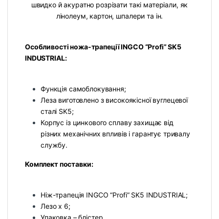
швидко й акуратно розрізати такі матеріали, як
лінолеум, картон, шпалери та ін.
Особливості ножа-трапеції INGCO “Profi” SK5
INDUSTRIAL:
Функція самоблокування;
Леза виготовлено з високоякісної вуглецевої
сталі SK5;
Корпус із цинкового сплаву захищає від
різних механічних впливів і гарантує тривалу
службу.
Комплект поставки:
Ніж-трапеція INGCO “Profi” SK5 INDUSTRIAL;
Лезо х 6;
Упаковка – блістер.