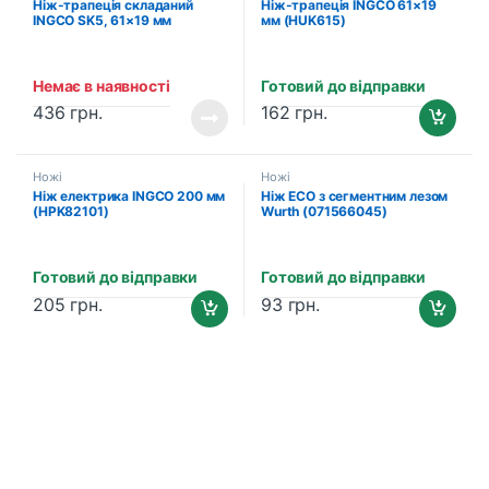
Ніж-трапеція складаний
Ніж-трапеція INGCO 61×19
INGCO SK5, 61×19 мм
мм (HUK615)
(HUK6288)
Немає в наявності
Готовий до відправки
436
грн.
162
грн.
Ножі
Ножі
Ніж електрика INGCO 200 мм
Ніж ECO з сегментним лезом
(HPK82101)
Wurth (071566045)
Готовий до відправки
Готовий до відправки
205
грн.
93
грн.