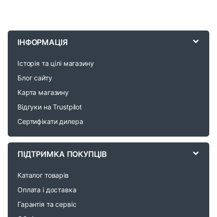
B
r
ІНФОРМАЦІЯ
a
Історія та цілі магазину
n
Блог сайту
d
Карта магазину
Відгуки на Trustpilot
s
Сертифікати дилера
C
a
ПІДТРИМКА ПОКУПЦІВ
r
Каталог товарів
o
Оплата і доставка
Гарантія та сервіс
u