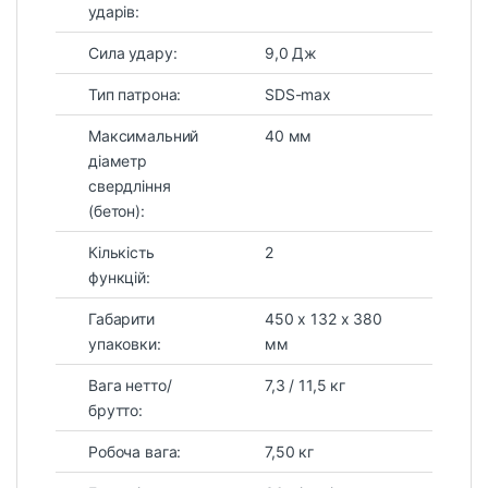
ударів:
Сила удару:
9,0 Дж
Тип патрона:
SDS-max
Максимальний
40 мм
діаметр
свердління
(бетон):
Кількість
2
функцій:
Габарити
450 х 132 х 380
упаковки:
мм
Вага нетто/
7,3 / 11,5 кг
брутто:
Робоча вага:
7,50 кг