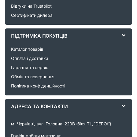
Відгуки на Trustpilot
s
Сертифікати дилера
C
a
ПІДТРИМКА ПОКУПЦІВ
r
Каталог товарів
o
Оплата і доставка
Гарантія та сервіс
u
Обмін та повернення
s
Політика конфіденційності
e
АДРЕСА ТА КОНТАКТИ
l
м. Чернівці, вул. Головна, 220В (біля ТЦ “DEPOt”)
Графік роботи магазину: