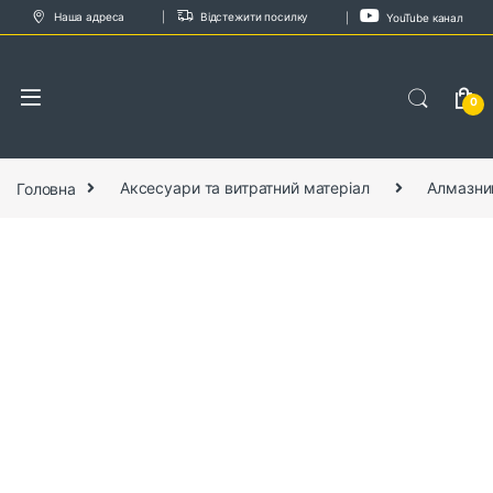
Skip to navigation
Skip to content
Наша адреса
Відстежити посилку
YouTube канал
0
Головна
Аксесуари та витратний матеріал
Алмазни