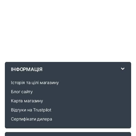
B
r
ІНФОРМАЦІЯ
a
Історія та цілі магазину
n
Блог сайту
d
Карта магазину
Відгуки на Trustpilot
s
Сертифікати дилера
C