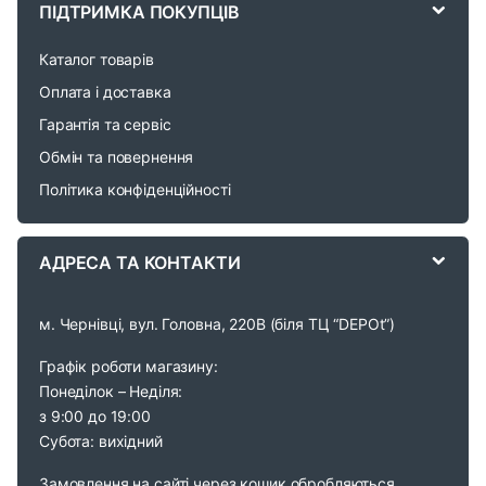
a
ПІДТРИМКА ПОКУПЦІВ
r
Каталог товарів
o
Оплата і доставка
Гарантія та сервіс
u
Обмін та повернення
s
Політика конфіденційності
e
АДРЕСА ТА КОНТАКТИ
l
м. Чернівці, вул. Головна, 220В (біля ТЦ “DEPOt”)
Графік роботи магазину:
Понеділок – Неділя:
з 9:00 до 19:00
Субота: вихідний
Замовлення на сайті через кошик обробляються