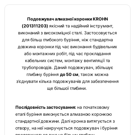
Подовжувач алмазної коронки KROHN
(201311203)
якісний та надійний інструмент,
виконаний з високоміцної сталі. Застосовується
для більш глибокого буріння, ніж стандартна
довжина коронки під час виконання будівельних
або монтажних робіт, під час прокладання
кабельних систем, монтажу вентиляції та
трубопроводів.
Даний подовжувач, збільшує
глибину буріння
до 50 см
, також можна
з’єднувати кілька подовжувачів для забезпечення
ще більшої глибини.
Послідовність застосування:
на початковому
етапі буріння виконується алмазною коронкою
стандартної довжини. Далі кронка витягується з
отвору, на неї накручується подовжувач і буріння
продовжується вже на більшу глибину.