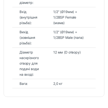
діаметр:
Вхід
1/2” (Ø19мм) =
(внутрішня
1/2BSP Female
різьба):
(мама)
Вихід
1/2” (Ø19мм) =
(зовнішня
1/2BSP Male (папа)
різьба):
Діаметр
12 мм (D отвору)
наскрізного
отвору для
подачі води
на вході:
Вага:
2,0 кг