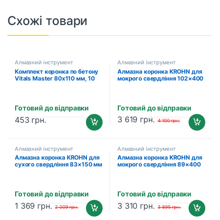
Схожі товари
Алмазний інструмент
Алмазний інструмент
Комплект коронка по бетону
Алмазна коронка KROHN для
Vitals Master 80х110 мм, 10
мокрого свердління 102×400
зубців
мм (201311159)
Готовий до відправки
Готовий до відправки
3 619
грн.
453
грн.
4 100
грн.
Алмазний інструмент
Алмазний інструмент
Алмазна коронка KROHN для
Алмазна коронка KROHN для
сухого свердління 83×150 мм
мокрого свердління 89×400
(201311187)
мм (201311158)
Готовий до відправки
Готовий до відправки
1 369
грн.
3 310
грн.
2 009
грн.
3 895
грн.