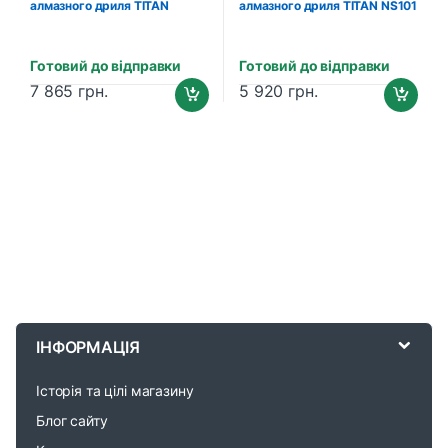
алмазного дриля TITAN
алмазного дриля TITAN NS101
NS100 (для PDAKB2102,
(для PDAKB120, PDAKB161 та
PDAKB3102)
PDAKB2161)
Готовий до відправки
Готовий до відправки
7 865
грн.
5 920
грн.
B
r
ІНФОРМАЦІЯ
a
Історія та цілі магазину
n
Блог сайту