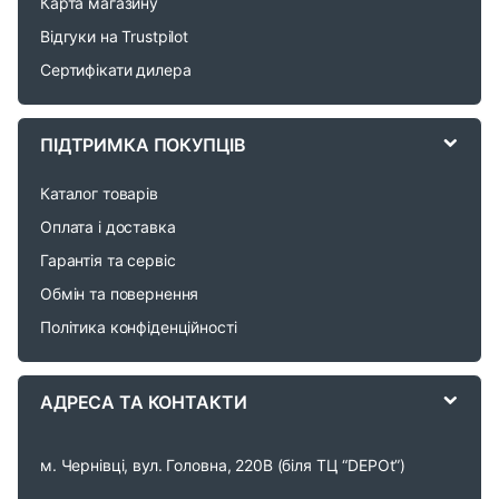
d
Карта магазину
Відгуки на Trustpilot
s
Сертифікати дилера
C
a
ПІДТРИМКА ПОКУПЦІВ
r
Каталог товарів
o
Оплата і доставка
Гарантія та сервіс
u
Обмін та повернення
s
Політика конфіденційності
e
АДРЕСА ТА КОНТАКТИ
l
м. Чернівці, вул. Головна, 220В (біля ТЦ “DEPOt”)