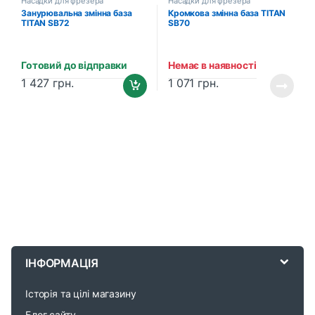
Насадки для фрезера
Насадки для фрезера
Занурювальна змінна база
Кромкова змінна база TITAN
TITAN SB72
SB70
Готовий до відправки
Немає в наявності
1 427
грн.
1 071
грн.
B
r
ІНФОРМАЦІЯ
a
Історія та цілі магазину
n
Блог сайту