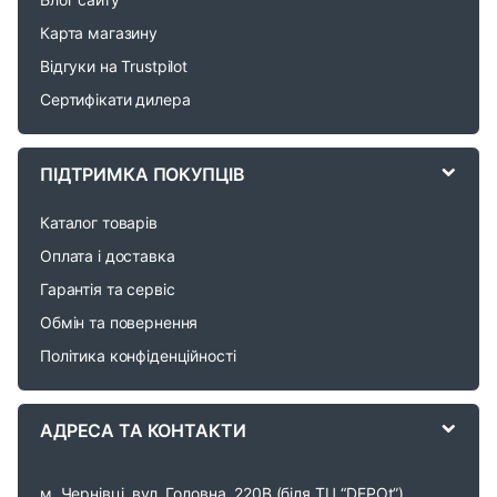
d
Карта магазину
Відгуки на Trustpilot
s
Сертифікати дилера
C
a
ПІДТРИМКА ПОКУПЦІВ
r
Каталог товарів
o
Оплата і доставка
Гарантія та сервіс
u
Обмін та повернення
s
Політика конфіденційності
e
АДРЕСА ТА КОНТАКТИ
l
м. Чернівці, вул. Головна, 220В (біля ТЦ “DEPOt”)