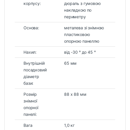
корпусу:
дюраль з гумовою
накладкою по
периметру
Основа:
металева зі знімною
пластиковою
опорною панеллю
Нахил:
від -30 ° до 45 °
Внутрішній
65 мм
посадковий
діаметр
бази:
Розмір
88 х 88 мм
знімної
опорної
панелі:
Вага
1,0 кг