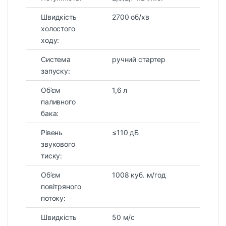
Швидкість
2700 об/хв
холостого
ходу:
Система
ручний стартер
запуску:
Об’єм
1,6 л
паливного
бака:
Рівень
≤110 дБ
звукового
тиску:
Об’єм
1008 куб. м/год
повітряного
потоку:
Швидкість
50 м/с