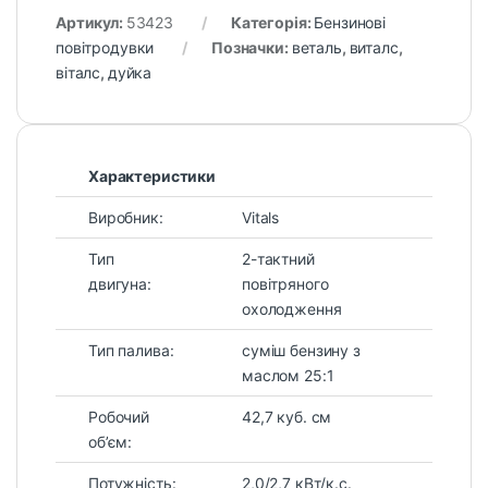
Артикул:
53423
Категорія:
Бензинові
повітродувки
Позначки:
веталь
,
виталс
,
віталс
,
дуйка
Характеристики
Виробник:
Vitals
Тип
2-тактний
двигуна:
повітряного
охолодження
Тип палива:
суміш бензину з
маслом 25:1
Робочий
42,7 куб. см
об’єм:
Потужність:
2,0/2,7 кВт/к.с.