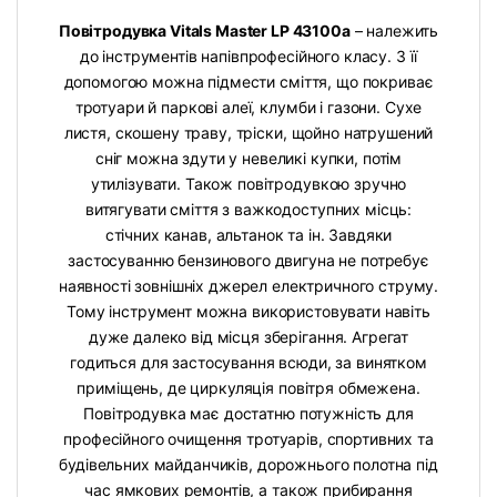
Повітродувка Vitals Master LP 43100a
– належить
до інструментів напівпрофесійного класу. З її
допомогою можна підмести сміття, що покриває
тротуари й паркові алеї, клумби і газони. Cухе
листя, скошену траву, тріски, щойно натрушений
сніг можна здути у невеликі купки, потім
утилізувати. Також повітродувкою зручно
витягувати сміття з важкодоступних місць:
стічних канав, альтанок та ін. Завдяки
застосуванню бензинового двигуна не потребує
наявності зовнішніх джерел електричного струму.
Тому інструмент можна використовувати навіть
дуже далеко від місця зберігання. Агрегат
годиться для застосування всюди, за винятком
приміщень, де циркуляція повітря обмежена.
Повітродувка має достатню потужність для
професійного очищення тротуарів, спортивних та
будівельних майданчиків, дорожнього полотна під
час ямкових ремонтів, а також прибирання