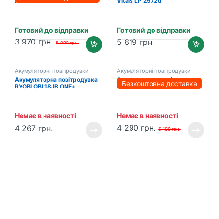
PROFI-TEC PLB5020BL
Vitals LP 2572d
POWERLine (1×PT2040MP
(4.0 Аг), зарядний пристрій)
Готовий до відправки
Готовий до відправки
3 970
грн.
5 619
грн.
5 990
грн.
Акумуляторні повітродувки
Акумуляторні повітродувки
Акумуляторна повітродувка
Акумуляторна повітродувка
Безкоштовна доставка
RYOBI OBL18JB ONE+
PROFI-TEC PLB2036BL
(5133003662)
POWERLine (2×PT2040MP
(4.0 Аг), зарядний пристрій)
Немає в наявності
Немає в наявності
4 290
грн.
4 267
грн.
5 199
грн.