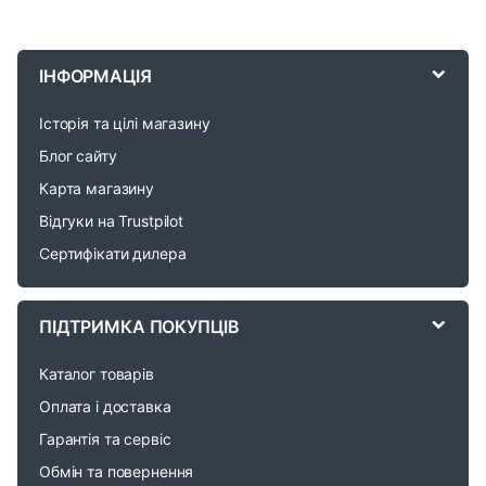
B
r
ІНФОРМАЦІЯ
a
Історія та цілі магазину
n
Блог сайту
d
Карта магазину
Відгуки на Trustpilot
s
Сертифікати дилера
C
a
ПІДТРИМКА ПОКУПЦІВ
r
Каталог товарів
o
Оплата і доставка
Гарантія та сервіс
u
Обмін та повернення