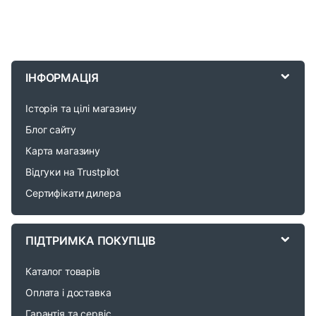
B
r
ІНФОРМАЦІЯ
a
Історія та цілі магазину
n
Блог сайту
d
Карта магазину
Відгуки на Trustpilot
s
Сертифікати дилера
C
a
ПІДТРИМКА ПОКУПЦІВ
r
Каталог товарів
o
Оплата і доставка
Гарантія та сервіс