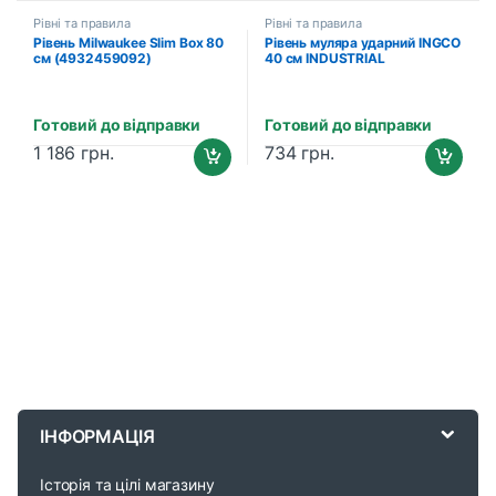
Рівні та правила
Рівні та правила
Рівень Milwaukee Slim Box 80
Рівень муляра ударний INGCO
см (4932459092)
40 см INDUSTRIAL
(HBSL08040)
Готовий до відправки
Готовий до відправки
1 186
грн.
734
грн.
B
r
ІНФОРМАЦІЯ
a
Історія та цілі магазину