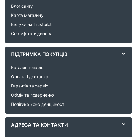
n
Блог сайту
d
Карта магазину
Відгуки на Trustpilot
s
Сертифікати дилера
C
a
ПІДТРИМКА ПОКУПЦІВ
r
Каталог товарів
o
Оплата і доставка
Гарантія та сервіс
u
Обмін та повернення
s
Політика конфіденційності
e
АДРЕСА ТА КОНТАКТИ
l