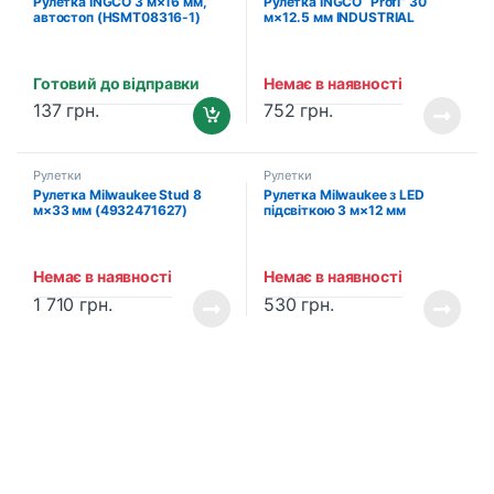
Рулетка INGCO 3 м×16 мм,
Рулетка INGCO “Profi” 30
автостоп (HSMT08316-1)
м×12.5 мм INDUSTRIAL
(HSMT8430)
Готовий до відправки
Немає в наявності
137
грн.
752
грн.
Рулетки
Рулетки
Рулетка Milwaukee Stud 8
Рулетка Milwaukee з LED
м×33 мм (4932471627)
підсвіткою 3 м×12 мм
(48226602)
Немає в наявності
Немає в наявності
1 710
грн.
530
грн.