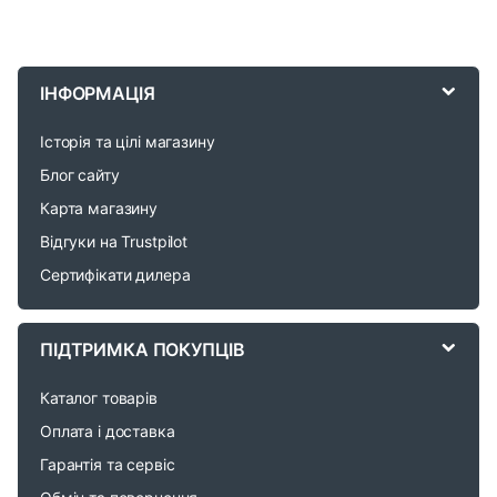
B
r
ІНФОРМАЦІЯ
a
Історія та цілі магазину
n
Блог сайту
d
Карта магазину
Відгуки на Trustpilot
s
Сертифікати дилера
C
a
ПІДТРИМКА ПОКУПЦІВ
r
Каталог товарів
o
Оплата і доставка
Гарантія та сервіс
u