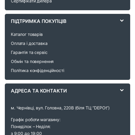
Сертифікати дилера
C
a
ПІДТРИМКА ПОКУПЦІВ
r
Каталог товарів
o
Оплата і доставка
Гарантія та сервіс
u
Обмін та повернення
s
Політика конфіденційності
e
АДРЕСА ТА КОНТАКТИ
l
м. Чернівці, вул. Головна, 220В (біля ТЦ “DEPOt”)
Графік роботи магазину:
Понеділок – Неділя:
з 9:00 до 19:00