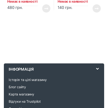
Немає в наявності
Немає в наявності
480
грн.
140
грн.
B
r
ІНФОРМАЦІЯ
a
Історія та цілі магазину
n
Блог сайту
d
Карта магазину
Відгуки на Trustpilot
s