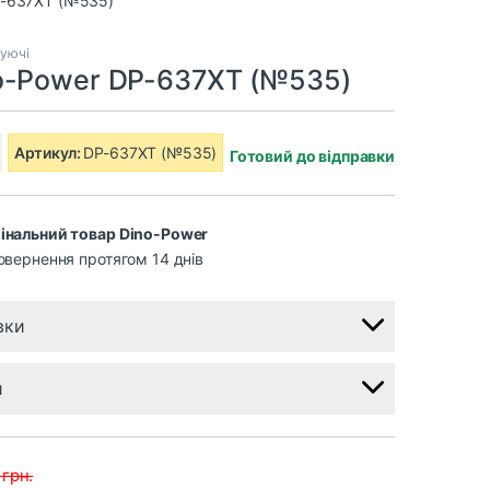
туючі
o-Power DP-637XT (№535)
Артикул:
DP-637XT (№535)
Готовий до відправки
інальний товар Dino-Power
овернення протягом 14 днів
вки
и
5
грн.