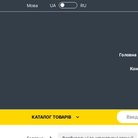
Skip to navigation
Skip to content
Мова
UA
RU
Головна
Кон
КАТАЛОГ ТОВАРІВ
Головна
Фарбувальні та штукатурні станції