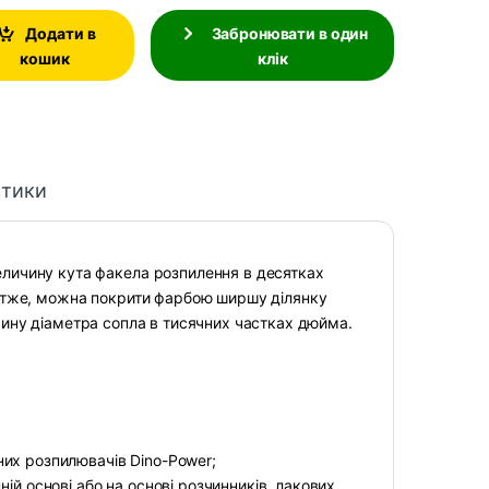
Додати в
Забронювати в один
кошик
клік
стики
личину кута факела розпилення в десятках
 отже, можна покрити фарбою ширшу ділянку
чину діаметра сопла в тисячних частках дюйма.
их розпилювачів Dino-Power;
ій основі або на основі розчинників, лакових