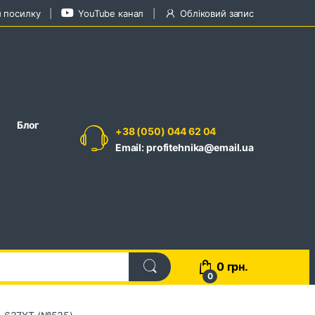
и посилку
YouTube канал
Обліковий запис
Блог
+38 (050) 044 62 04
Email: profitehnika@email.ua
0
грн.
0
P-637XT (№535)