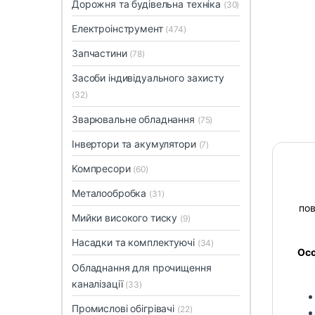
Дорожня та будівельна техніка
(30)
Електроінструмент
(474)
Запчастини
(78)
Засоби індивідуального захисту
(32)
Зварювальне обладнання
(75)
Інвертори та акумулятори
(7)
Компресори
(60)
Металообробка
(31)
пов
Мийки високого тиску
(9)
Насадки та комплектуючі
(34)
Осо
Обладнання для прочищення
каналізації
(33)
Промислові обігрівачі
(22)