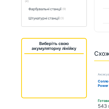
(4)
Фарбувальні станції
(9)
Штукатурні станції
(3)
Виберіть свою
акумуляторну лінійку
Схож
Аксесуа
Сопло
Power
Готови
543