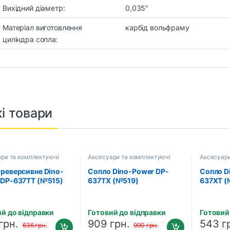
Вихідний діаметр:
0,035″
Матеріал виготовлення
карбід вольфраму
циліндра сопла:
і товари
ри та комплектуючі
Аксесуари та комплектуючі
Аксесуари
 реверсивне Dino-
Сопло Dino-Power DP-
Сопло D
 DP-637TT (№515)
637TX (№519)
637XT (
й до відправки
Готовий до відправки
Готовий
грн.
909
грн.
543
г
636
грн.
990
грн.