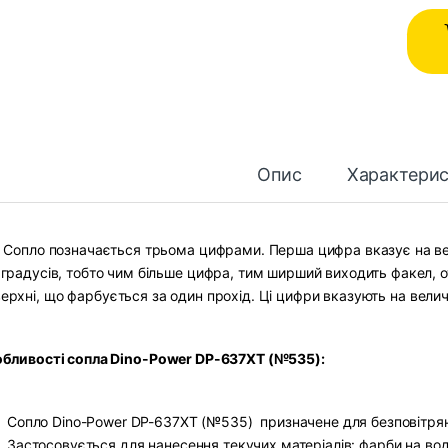
Опис
Характери
Cопло позначається трьома цифрами. Перша цифра вказує на ве
градусів, тобто чим більше цифра, тим ширший виходить факел,
ерхні, що фарбується за один прохід. Ці цифри вказують на вели
бливості сопла Dino-Power DP-637XT (№535):
Сопло Dino-Power DP-637XT (№535) призначене для безповітрян
Застосовується для нанесення текучих матеріалів: фарби на водн