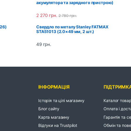
акумулятора та зарядного пристрою)
2 270
грн.
2 780
грн.
26)
Свердло по металу Stanley FATMAX
STA51013 (2.0×49 мм, 2 шт.)
49
грн.
ІНФОРМАЦІЯ
ПІДТРИМК
Історія та цілі магазину
Каталог товар
Блог сайту
Оплата і дост
Карта магазину
Гарантія та с
Відгуки на Trustpilot
Обмін та пов