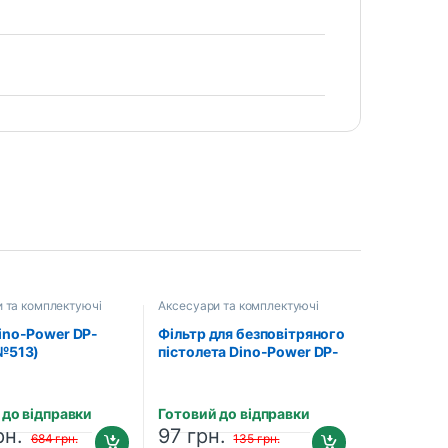
 та комплектуючі
Аксесуари та комплектуючі
ino-Power DP-
Фільтр для безповітряного
№513)
пістолета Dino-Power DP-
637F150
 до відправки
Готовий до відправки
рн.
97
грн.
684
грн.
135
грн.