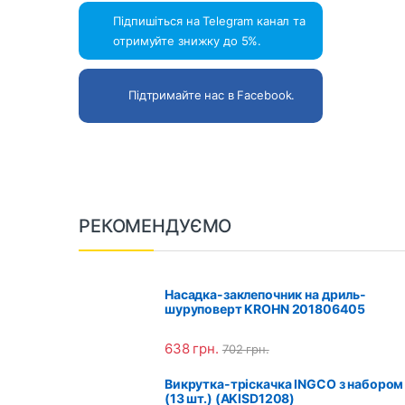
Підпишіться на Telegram канал та
отримуйте знижку до 5%.
Підтримайте нас в Facebook.
B
РЕКОМЕНДУЄМО
r
a
Насадка-заклепочник на дриль-
шуруповерт KROHN 201806405
n
638
грн.
702
грн.
d
Викрутка-тріскачка INGCO з набором 
s
(13 шт.) (AKISD1208)