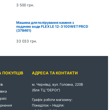
3 500
грн.
Машина для полірування каменя з
подачею води FLEX LE 12-3 100WET PRCD
(378461)
33 033
грн.
А ПОКУПЦІВ
АДРЕСА ТА КОНТАКТИ
ів
м. Чернівці, вул. Головна, 220В
(біля ТЦ “DEPOt”)
авка
ервіс
Графік роботи магазину:
Понеділок – Неділя:
ернення