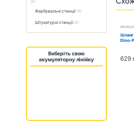
Схож
(4)
Фарбувальні станції
(9)
Штукатурні станції
(3)
Аксесуа
Шланг
Dino-
(1/4 “
Виберіть свою
629
акумуляторну лінійку