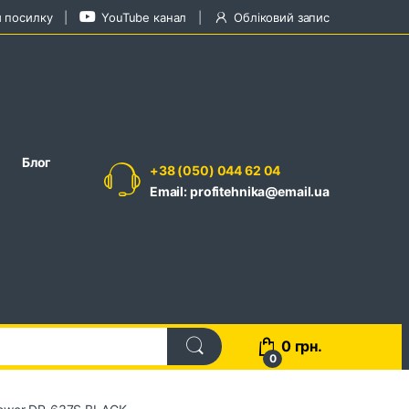
и посилку
YouTube канал
Обліковий запис
Блог
+38 (050) 044 62 04
Email: profitehnika@email.ua
0
грн.
0
ower DP-637S BLACK