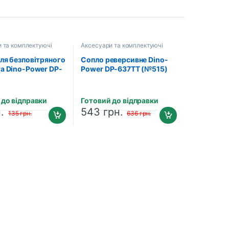
 та комплектуючі
Аксесуари та комплектуючі
для безповітряного
Сопло реверсивне Dino-
та Dino-Power DP-
Power DP-637TT (№515)
 до відправки
Готовий до відправки
.
543
грн.
135
грн.
636
грн.