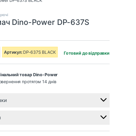
туючі
ач Dino-Power DP-637S
Артикул:
DP-637S BLACK
Готовий до відправки
інальний товар Dino-Power
овернення протягом 14 днів
вки
и