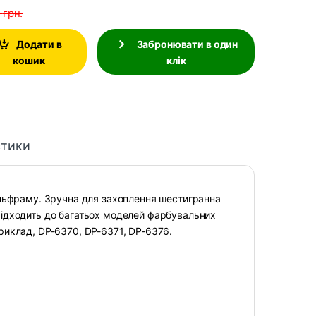
3
грн.
Додати в
Забронювати в один
кошик
клік
стики
льфраму. Зручна для захоплення шестигранна
Підходить до багатьох моделей фарбувальних
приклад, DP-6370, DP-6371, DP-6376.