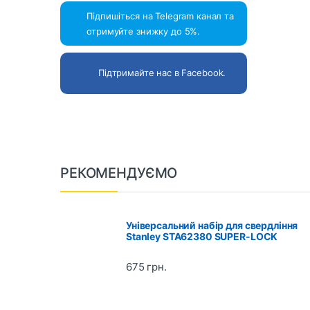
Підпишіться на Telegram канал та
отримуйте знижку до 5%.
Підтримайте нас в Facebook.
B
РЕКОМЕНДУЄМО
r
a
Універсальний набір для свердління
Stanley STA62380 SUPER-LOCK
n
675
грн.
d
s