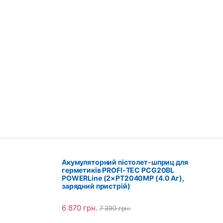
Акумуляторний пістолет-шприц для
герметиків PROFI-TEC PCG20BL
POWERLine (2×PT2040MP (4.0 Аг),
зарядний пристрій)
6 870
грн.
7 390
грн.