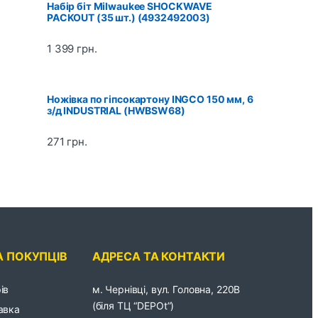
Набір біт Milwaukee SHOCKWAVE
PACKOUT (35 шт.) (4932492003)
1 399
грн.
Ножівка по гіпсокартону INGCO 150 мм, 6
з/д INDUSTRIAL (HWBSW68)
271
грн.
А ПОКУПЦІВ
АДРЕСА ТА КОНТАКТИ
ів
м. Чернівці, вул. Головна, 220В
(біля ТЦ “DEPOt”)
авка