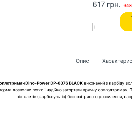
617
грн.
94
Quantity
Опис
Характери
оплотримач Dino-Power DP-637S BLACK
виконаний з карбіду во
форма дозволяє легко і надійно загортати вручну соплодтримач. 
пістолетів (фарбопультів) безповітряного розпилення, на