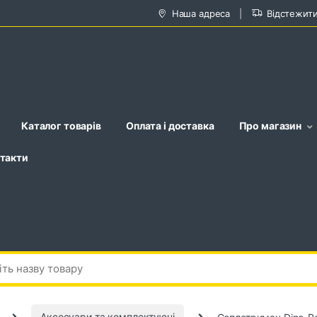
Наша адреса
Відстежит
Каталог товарів
Оплата і доставка
Про магазин
такти
Аксесуари та комплектуючі
Соплотримач Dino-P