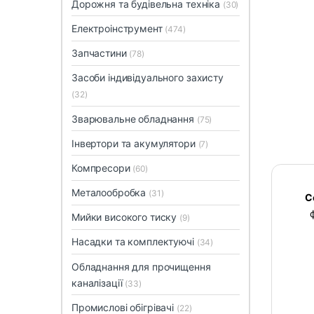
Дорожня та будівельна техніка
(30)
Електроінструмент
(474)
Запчастини
(78)
Засоби індивідуального захисту
(32)
Зварювальне обладнання
(75)
Інвертори та акумулятори
(7)
Компресори
(60)
Металообробка
(31)
С
Мийки високого тиску
(9)
Насадки та комплектуючі
(34)
Обладнання для прочищення
каналізації
(33)
Промислові обігрівачі
(22)