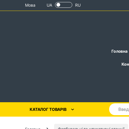
Skip to navigation
Skip to content
Мова
UA
RU
Головна
Кон
КАТАЛОГ ТОВАРІВ
Головна
Фарбувальні та штукатурні станції