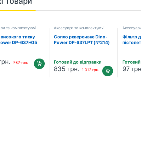
і товари
ри та комплектуючі
Аксесуари та комплектуючі
Аксесуари
 високого тиску
Сопло реверсивне Dino-
Фільтр 
Power DP-637H05
Power DP-637LPT (№214)
пістоле
NPSM, 15 метрів)
637F60
грн.
Готовий до відправки
Готовий
737
грн.
835
грн.
97
грн
1 012
грн.