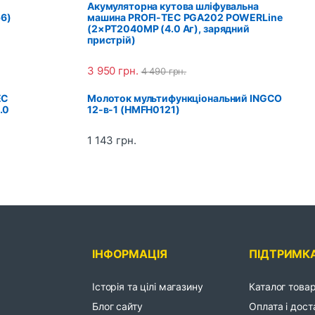
Акумуляторна кутова шліфувальна
56)
машина PROFI-TEC PGA202 POWERLine
(2×PT2040MP (4.0 Аг), зарядний
пристрій)
3 950
грн.
4 490
грн.
EC
Молоток мультифункціональний INGCO
.0
12-в-1 (HMFH0121)
1 143
грн.
ІНФОРМАЦІЯ
ПІДТРИМК
Історія та цілі магазину
Каталог товар
Блог сайту
Оплата і дост