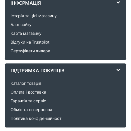
ІНФОРМАЦІЯ
a
Історія та цілі магазину
n
Блог сайту
d
Карта магазину
Відгуки на Trustpilot
s
Сертифікати дилера
C
a
ПІДТРИМКА ПОКУПЦІВ
r
Каталог товарів
o
Оплата і доставка
Гарантія та сервіс
u
Обмін та повернення
s
Політика конфіденційності
e