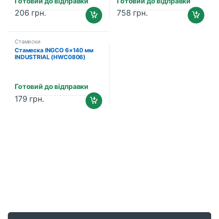
Готовий до відправки
Готовий до відправки
206
грн.
758
грн.
Стамески
Стамеска INGCO 6×140 мм
INDUSTRIAL (HWC0806)
Готовий до відправки
179
грн.
B
r