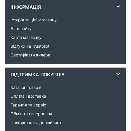
r
ІНФОРМАЦІЯ
a
Історія та цілі магазину
n
Блог сайту
d
Карта магазину
Відгуки на Trustpilot
s
Сертифікати дилера
C
a
ПІДТРИМКА ПОКУПЦІВ
r
Каталог товарів
o
Оплата і доставка
Гарантія та сервіс
u
Обмін та повернення
s
Політика конфіденційності