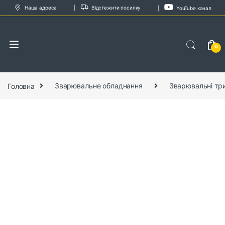
Skip to navigation
Skip to content
Наша адреса
Відстежити посилку
YouTube канал
0
Головна
Зварювальне обладнання
Зварювальні три