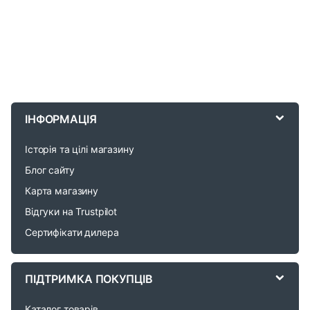
B
r
ІНФОРМАЦІЯ
a
Історія та цілі магазину
n
Блог сайту
d
Карта магазину
Відгуки на Trustpilot
s
Сертифікати дилера
C
a
ПІДТРИМКА ПОКУПЦІВ
r
Каталог товарів