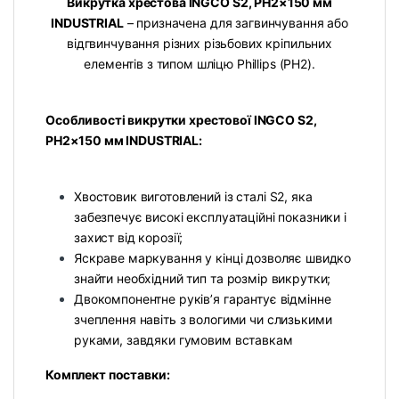
Викрутка хрестова INGCO S2, PH2×150 мм
INDUSTRIAL
– призначена для загвинчування або
відгвинчування різних різьбових кріпильних
елементів з типом шліцю Phillips (PH2).
Особливості викрутки хрестової INGCO S2,
PH2×150 мм INDUSTRIAL:
Хвостовик виготовлений із сталі S2, яка
забезпечує високі експлуатаційні показники і
захист від корозії;
Яскраве маркування у кінці дозволяє швидко
знайти необхідний тип та розмір викрутки;
Двокомпонентне руків’я гарантує відмінне
зчеплення навіть з вологими чи слизькими
руками, завдяки гумовим вставкам
Комплект поставки: