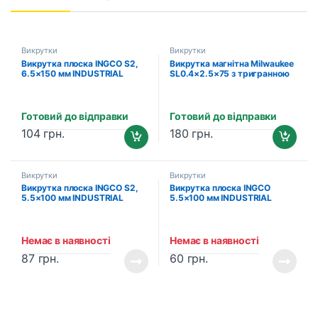
Викрутки
Викрутки
Викрутка плоска INGCO S2,
Викрутка магнітна Milwaukee
6.5×150 мм INDUSTRIAL
SL0.4×2.5×75 з тригранною
(HS686150)
рукояткою (4932471774)
Готовий до відправки
Готовий до відправки
104
грн.
180
грн.
Викрутки
Викрутки
Викрутка плоска INGCO S2,
Викрутка плоска INGCO
5.5×100 мм INDUSTRIAL
5.5×100 мм INDUSTRIAL
(HS685100)
(HS285100)
Немає в наявності
Немає в наявності
87
грн.
60
грн.