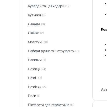
Кувалди та цвяходери
(13)
Кутники
(3)
Лещата
(3)
Ком
Лінійки
(2)
Молотки
(20)
Набори ручного інструменту
(13)
Напилки
(6)
Ножиці
(24)
Ножі
(32)
Ножівки
(22)
Арт
Пили
(6)
Пістолети для герметиків
(5)