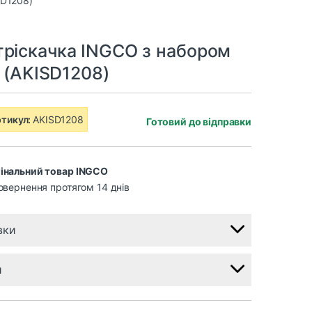
тріскачка INGCO з набором
) (AKISD1208)
тикул:
AKISD1208
Готовий до відправки
інальний товар INGCO
овернення протягом 14 днів
вки
и