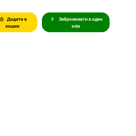
Додати в
Забронювати в один
кошик
клік