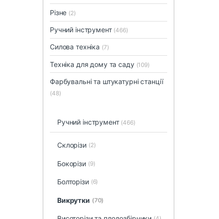
Різне
(2)
Ручний інструмент
(466)
Силова техніка
(7)
Техніка для дому та саду
(109)
Фарбувальні та штукатурні станції
(48)
Ручний інструмент
(466)
Cклорізи
(2)
Бокорізи
(9)
Болторізи
(6)
Викрутки
(70)
Висоторізи та плодозбірники
(4)