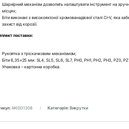
Шарнірний механізм дозволить налаштувати інструмент на зручн
місцях;
Біти виконані з високоякісної хромованадієвої сталі Cr-V, яка за
захист від корозії.
плект поставки:
Рукоятка з тріскачковим механізмом;
Біти 6,35×25 мм: SL4, SL5, SL6, SL7, PH0, PH1, PH2, PH3, PZ0, PZ
Упаковка – картонна коробка.
икул:
AKISD1208
Категорія:
Викрутки