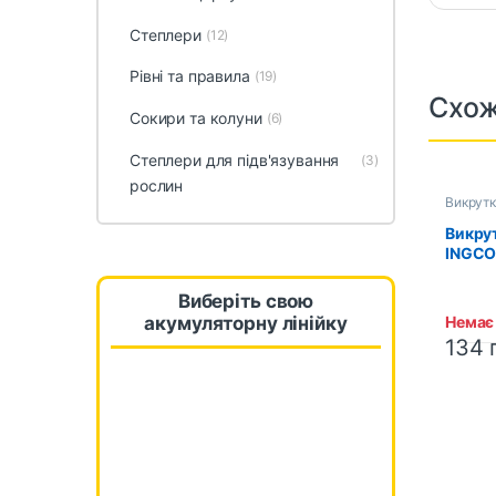
Степлери
(12)
Рівні та правила
(19)
Схож
Сокири та колуни
(6)
Степлери для підв'язування
(3)
рослин
Викрут
Викру
INGCO
(AKIS
Виберіть свою
Немає 
акумуляторну лінійку
134