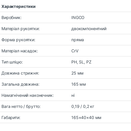
Характеристики
Виробник:
INGCO
Матеріал рукоятки:
двокомпонентний
Форма рукоятки:
пряма
Матеріал насадок:
CrV
Тип шліцю:
PH, SL, PZ
Довжина стрижня:
25 мм
Загальна довжина:
165 мм
Намагнічений наконечник:
ні
Вага нетто / брутто:
0,19 / 0,2 кг
Габарити:
165×40×40 мм