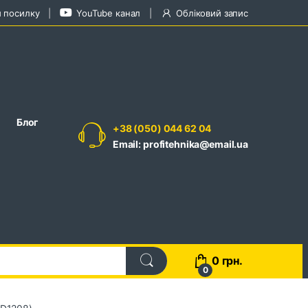
и посилку
YouTube канал
Обліковий запис
Блог
+38 (050) 044 62 04
Email: profitehnika@email.ua
0
грн.
0
SD1208)