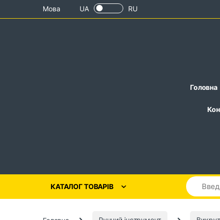
Skip to navigation
Skip to content
Мова
UA
RU
Головна
Кон
КАТАЛОГ ТОВАРІВ
Головна
Ручний інструмент
Викру