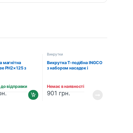
Викрутки
а магнітна
Викрутка Т-подібна INGCO
ee PH2×125 з
з набором насадок і
ною рукояткою
головок (25 шт.)
1788)
(HKSDB0258)
 до відправки
Немає в наявності
рн.
901
грн.