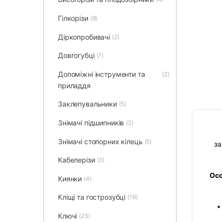
Гілкорізи
(9)
Діркопробивачі
(2)
Довгогубці
(7)
Допоміжні інструменти та
(2)
приладдя
Заклепувальники
(5)
Знімачі підшипників
(2)
Знімачі стопорних кілець
(5)
за
Кабелерізи
(3)
Осо
Киянки
(4)
Кліщі та гострозубці
(19)
Ключі
(23)