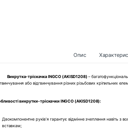
Опис
Характери
Викрутка-тріскачка INGCO (AKISD1208)
– багатофункціональ
гвинчування або відгвинчування різних різьбових кріпильних елемент
бливості викрутки-тріскачки INGCO (AKISD1208):
Двокомпонентне руків’я гарантує відмінне зчеплення навіть з 
вставкам;