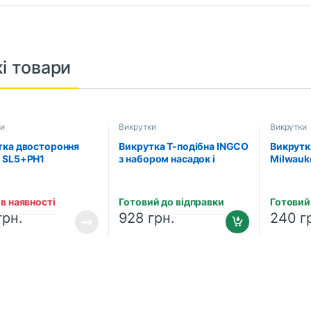
і товари
ки
Викрутки
Викрутки
тка двостороння
Викрутка Т-подібна INGCO
Викрутк
 SL5+PH1
з набором насадок і
Milwauk
D0203)
головок (47 шт.)
тригран
(HKSDB0478)
(493247
в наявності
Готовий до відправки
Готовий
грн.
928
грн.
240
г