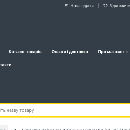
Наша адреса
Відстежит
Каталог товарів
Оплата і доставка
Про магазин
такти
тки
Викрутка-тріскачка INGCO з набором біт (13 шт.) (AKI