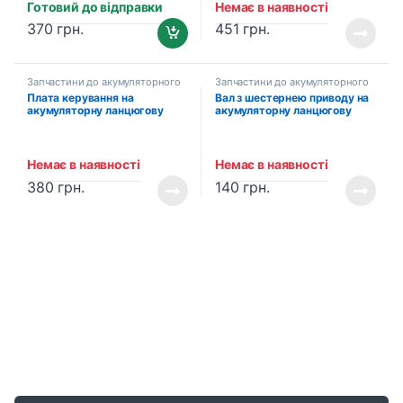
Готовий до відправки
Немає в наявності
370
грн.
451
грн.
Запчастини до акумуляторного
Запчастини до акумуляторного
інструменту
інструменту
Плата керування на
Вал з шестернею приводу на
акумуляторну ланцюгову
акумуляторну ланцюгову
пилу PROFI-TEC DUC36BL
пилу PROFI-TEC DUC200BL
(005580)
(005583)
Немає в наявності
Немає в наявності
380
грн.
140
грн.
B