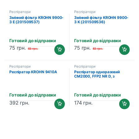
Респіратори
Респіратори
Змінний фільтр KROHN 9900-
Змінний фільтр KROHN 9900-
3 E (201509537)
3 K (201509536)
Готовий до відправки
Готовий до відправки
75
грн.
75
грн.
83
грн.
83
грн.
Респіратори
Респіратори
Респіратор KROHN 9410A
Респіратор одноразовий
CM2000, FFP2 NR D, з
клапаном Wurth
(08991103030)
Готовий до відправки
Готовий до відправки
392
грн.
174
грн.