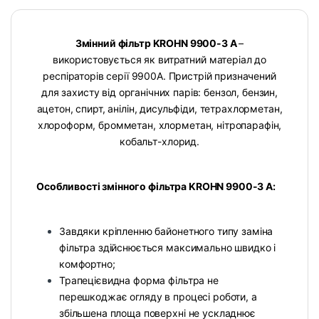
Змінний фільтр KROHN 9900-3 A
–
використовується як витратний матеріал до
респіраторів серії 9900А. Пристрій призначений
для захисту від органічних парів: бензол, бензин,
ацетон, спирт, анілін, дисульфіди, тетрахлорметан,
хлороформ, бромметан, хлорметан, нітропарафін,
кобальт-хлорид.
Особливості змінного фільтра KROHN 9900-3 A:
Завдяки кріпленню байонетного типу заміна
фільтра здійснюється максимально швидко і
комфортно;
Трапецієвидна форма фільтра не
перешкоджає огляду в процесі роботи, а
збільшена площа поверхні не ускладнює