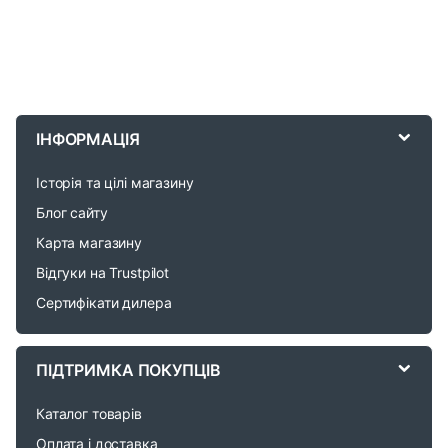
B
r
ІНФОРМАЦІЯ
a
Історія та цілі магазину
n
Блог сайту
d
Карта магазину
Відгуки на Trustpilot
s
Сертифікати дилера
C
a
ПІДТРИМКА ПОКУПЦІВ
r
Каталог товарів
o
Оплата і доставка