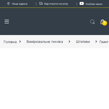
Skip to navigation
Skip to content
Наша адреса
Відстежити посилку
YouTube канал
0
Головна
Вимірювальна техніка
Штативи
Гвинт