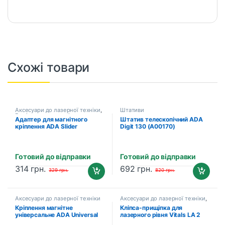
Схожі товари
Аксесуари до лазерної техніки
,
Штативи
Вимірювальна техніка
Адаптер для магнітного
Штатив телескопічний ADA
кріплення ADA Slider
Digit 130 (A00170)
(A00577)
Готовий до відправки
Готовий до відправки
314
грн.
692
грн.
329
грн.
820
грн.
Аксесуари до лазерної техніки
Аксесуари до лазерної техніки
,
Вимірювальна техніка
Кріплення магнітне
Кліпса-прищіпка для
універсальне ADA Universal
лазерного рівня Vitals LA 2
Mount (A00339)