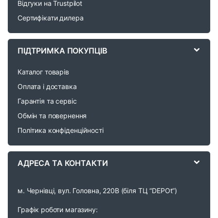
Відгуки на Trustpilot
s
Сертифікати дилера
C
a
ПІДТРИМКА ПОКУПЦІВ
r
Каталог товарів
o
Оплата і доставка
Гарантія та сервіс
u
Обмін та повернення
s
Політика конфіденційності
e
АДРЕСА ТА КОНТАКТИ
l
м. Чернівці, вул. Головна, 220В (біля ТЦ “DEPOt”)
Графік роботи магазину: