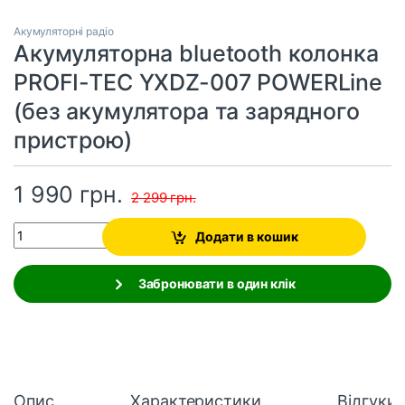
Акумуляторні радіо
Акумуляторна bluetooth колонка
PROFI-TEC YXDZ-007 POWERLine
(без акумулятора та зарядного
пристрою)
1 990
грн.
2 299
грн.
Quantity
Додати в кошик
Забронювати в один клік
Опис
Характеристики
Відгуки