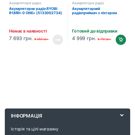
Акумуляторні радіо
Акумуляторні радіо
Акумуляторне радіо RYOBI
Акумуляторний
R18RH-0 ONE+ (5133002734)
радіоприймач з ліхтарем
Makita DMR055 (без
акумулятора та зарядного
пристрою)
Немає в наявності
Готовий до відправки
7 693
грн.
4 999
грн.
8 050
грн.
6 712
грн.
B
r
ІНФОРМАЦІЯ
a
Історія та цілі магазину