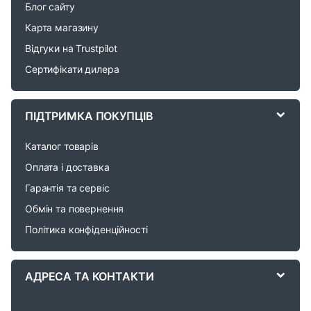
n
Блог сайту
d
Карта магазину
Відгуки на Trustpilot
s
Сертифікати дилера
C
a
ПІДТРИМКА ПОКУПЦІВ
r
Каталог товарів
o
Оплата і доставка
Гарантія та сервіс
u
Обмін та повернення
s
Політика конфіденційності
e
АДРЕСА ТА КОНТАКТИ
l