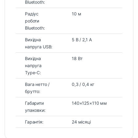
Bluetooth:
Радіус
10 м
роботи
Bluetooth:
Вихідна
5 В / 2,1 А
напруга USB:
Вихідна
18 Вт
напруга
Type-С:
Вага нетто /
0,3 / 0,4 кг
брутто:
Габарити
140×125×110 мм
упаковки:
Гарантія:
24 місяці