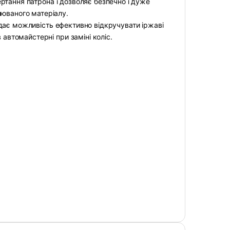
тання патрона і дозволяє безпечно і дуже
люваного матеріалу.
дає можливість ефективно відкручувати іржаві
 автомайстерні при заміні коліс.