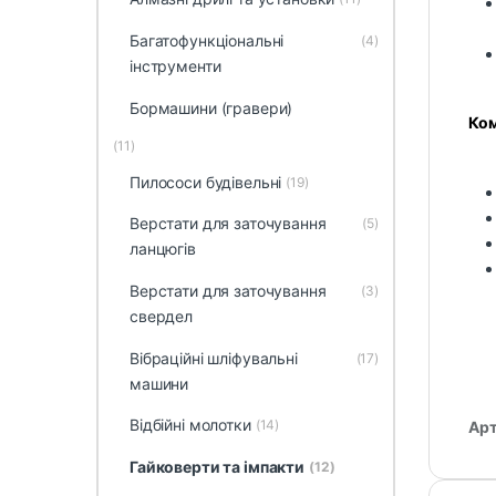
Багатофункціональні
(4)
інструменти
Бормашини (гравери)
Ком
(11)
Пилососи будівельні
(19)
Верстати для заточування
(5)
ланцюгів
Верстати для заточування
(3)
свердел
Вібраційні шліфувальні
(17)
машини
Відбійні молотки
(14)
Арт
Гайковерти та імпакти
(12)