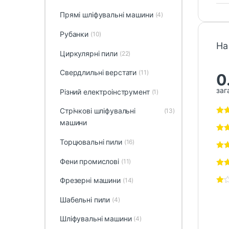
Прямі шліфувальні машини
(4)
Рубанки
(10)
На
Циркулярні пили
(22)
Свердлильні верстати
(11)
0
заг
Різний електроінструмент
(1)
Стрічкові шліфувальні
(13)
машини
Торцювальні пили
(16)
Фени промислові
(11)
Фрезерні машини
(14)
Шабельні пили
(4)
Шліфувальні машини
(4)