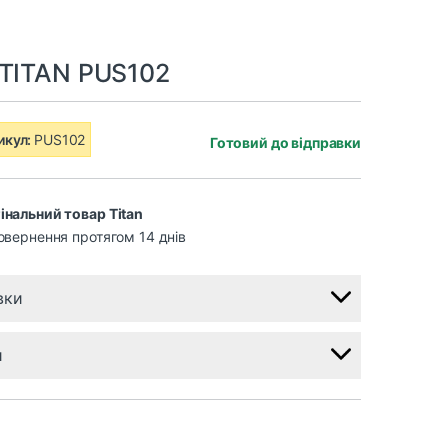
 TITAN PUS102
икул:
PUS102
Готовий до відправки
інальний товар Titan
овернення протягом 14 днів
вки
и