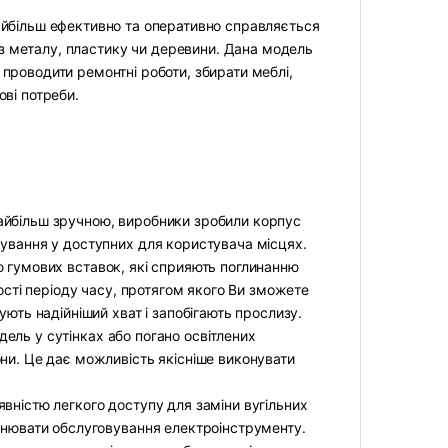
айбільш ефективно та оперативно справляється
 з металу, пластику чи деревини. Дана модель
 проводити ремонтні роботи, збирати меблі,
ові потреби.
айбільш зручною, виробники зробили корпус
рування у доступних для користувача місцях.
ю гумових вставок, які сприяють поглинанню
лості періоду часу, протягом якого Ви зможете
ують надійніший хват і запобігають прослизу.
ль у сутінках або погано освітлених
ни. Це дає можливість якісніше виконувати
вністю легкого доступу для заміни вугільних
йснювати обслуговування електроінструменту.