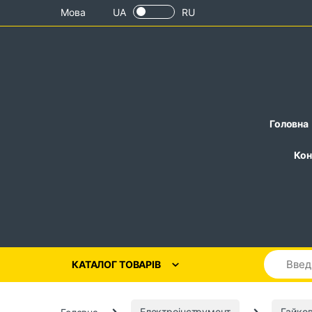
Skip to navigation
Skip to content
Мова
UA
RU
Головна
Кон
КАТАЛОГ ТОВАРІВ
Головна
Електроінструмент
Гайков