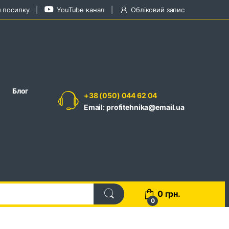
и посилку
YouTube канал
Обліковий запис
Блог
+38 (050) 044 62 04
Email: profitehnika@email.ua
0
грн.
0