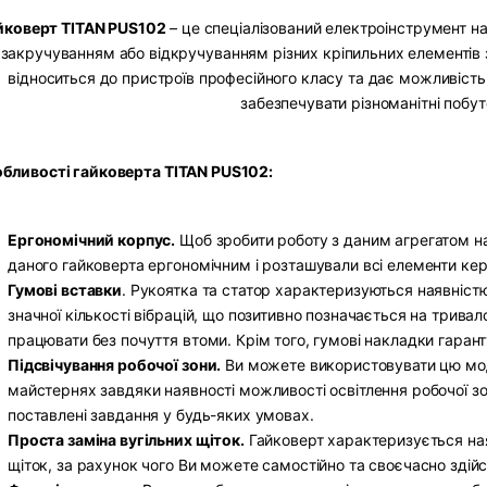
йковерт TITAN PUS102
– це спеціалізований електроінструмент н
з закручуванням або відкручуванням різних кріпильних елементів
відноситься до пристроїв професійного класу та дає можливість
забезпечувати різноманітні побут
бливості гайковерта TITAN PUS102:
Ергономічний корпус.
Щоб зробити роботу з даним агрегатом н
даного гайковерта ергономічним і розташували всі елементи ке
Гумові вставки
. Рукоятка та статор характеризуються наявніст
значної кількості вібрацій, що позитивно позначається на трива
працювати без почуття втоми. Крім того, гумові накладки гарант
Підсвічування робочої зони.
Ви можете використовувати цю моде
майстернях завдяки наявності можливості освітлення робочої зо
поставлені завдання у будь-яких умовах.
Проста заміна вугільних щіток.
Гайковерт характеризується ная
щіток, за рахунок чого Ви можете самостійно та своєчасно зді