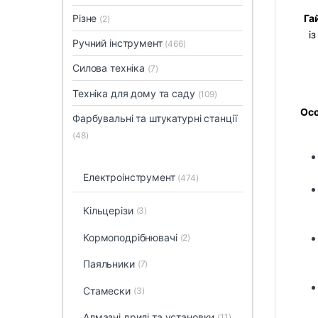
Різне
Га
(2)
і
Ручний інструмент
(466)
Силова техніка
(7)
Техніка для дому та саду
(109)
Осо
Фарбувальні та штукатурні станції
(48)
Електроінструмент
(474)
Кільцерізи
(3)
Кормоподрібнювачі
(2)
Паяльники
(7)
Стамески
(3)
Алмазні дрилі та установки
(11)