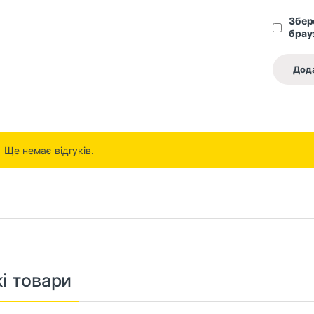
Збере
брау
Ще немає відгуків.
і товари