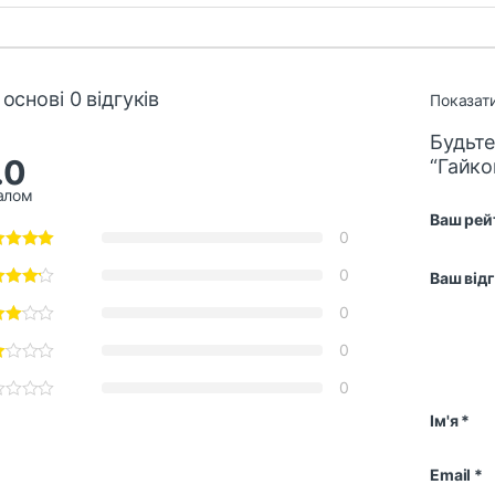
 основі 0 відгуків
Показати
Будьте
.0
“Гайко
алом
Ваш рей
0
0
Ваш від
0
0
0
Ім'я
*
Email
*