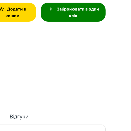
Додати в
Забронювати в один
кошик
клік
Відгуки