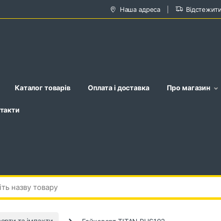
Наша адреса
Відстежит
Каталог товарів
Оплата і доставка
Про магазин
такти
ерти та імпакти
Гайковерт TITAN PUS102