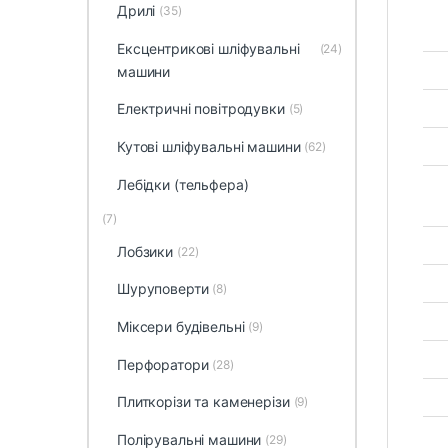
Дрилі
(35)
Ексцентрикові шліфувальні
(24)
машини
Електричні повітродувки
(5)
Кутові шліфувальні машини
(62)
Лебідки (тельфера)
(7)
Лобзики
(22)
Шуруповерти
(8)
Міксери будівельні
(9)
Перфоратори
(28)
Плиткорізи та каменерізи
(9)
Полірувальні машини
(29)