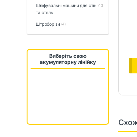
Шліфувальні машини для стін
(13)
та стель
Штроборізи
(4)
Виберіть свою
акумуляторну лінійку
Схож