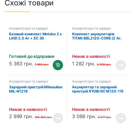
Схожі товари
Акумулятори та зарядні
Акумулятори та зарядні
пристрої
пристрої
Базовий комплект Metabo 2 х
Комплект акумуляторів
LiHD 2,0 Аг + SC 30
TITAN BBL2120-CORE (2 Аг,
(685161000)
21V)
Готовий до відправки
Немає в наявності
5 363
грн.
1 282
грн.
7 986
грн.
2 009
грн.
Акумулятори та зарядні
Акумулятори та зарядні
пристрої
пристрої
Зарядний пристрій Milwaukee
Акумулятор та зарядний
MIL-N1218
пристрій RYOBI RC18120-115
ONE+ (5133003357)
Немає в наявності
Немає в наявності
2 999
грн.
3 068
грн.
168 453
грн.
3 577
грн.