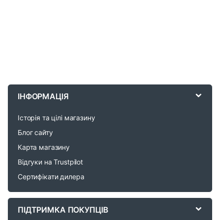
B
r
ІНФОРМАЦІЯ
a
Історія та цілі магазину
n
Блог сайту
d
Карта магазину
Відгуки на Trustpilot
s
Сертифікати дилера
C
a
ПІДТРИМКА ПОКУПЦІВ