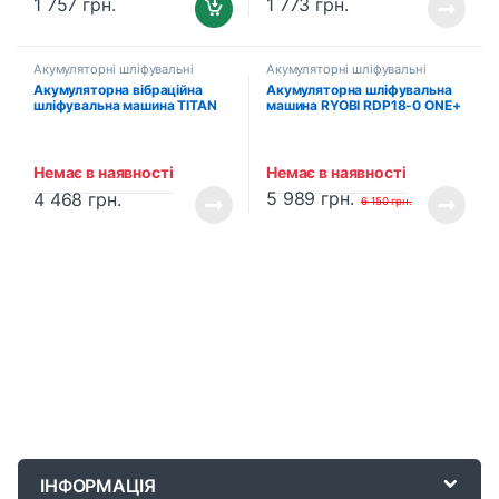
1 757
грн.
1 773
грн.
Акумуляторні шліфувальні
Акумуляторні шліфувальні
машини
машини
Акумуляторна вібраційна
Акумуляторна шліфувальна
шліфувальна машина TITAN
машина RYOBI RDP18-0 ONE+
PSS110B-CORE (2×BBL2120
(5133005897)
(2.0 Аг), зарядний пристрій)
Немає в наявності
Немає в наявності
5 989
грн.
4 468
грн.
6 150
грн.
B
r
ІНФОРМАЦІЯ