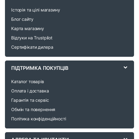
a
Історія та цілі магазину
n
Блог сайту
d
Карта магазину
Відгуки на Trustpilot
s
Сертифікати дилера
C
a
ПІДТРИМКА ПОКУПЦІВ
r
Каталог товарів
o
Оплата і доставка
Гарантія та сервіс
u
Обмін та повернення
s
Політика конфіденційності
e