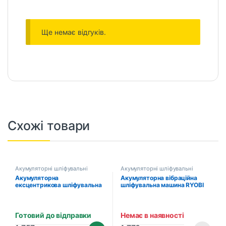
Ще немає відгуків.
Схожі товари
Акумуляторні шліфувальні
Акумуляторні шліфувальні
машини
машини
Акумуляторна
Акумуляторна вібраційна
ексцентрикова шліфувальна
шліфувальна машина RYOBI
машина TITAN PES125B-CORE
CCC1801M ONE+
(без акумулятора та
зарядного пристрою)
Готовий до відправки
Немає в наявності