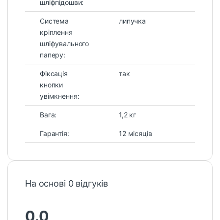
шліфпідошви:
Система
липучка
кріплення
шліфувального
паперу:
Фіксація
так
кнопки
увімкнення:
Вага:
1,2 кг
Гарантія:
12 місяців
На основі 0 відгуків
0.0