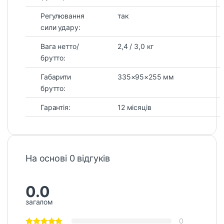
Регулювання
так
сили удару:
Вага нетто/
2,4 / 3,0 кг
брутто:
Габарити
335×95×255 мм
брутто:
Гарантія:
12 місяців
На основі 0 відгуків
0.0
загалом
0