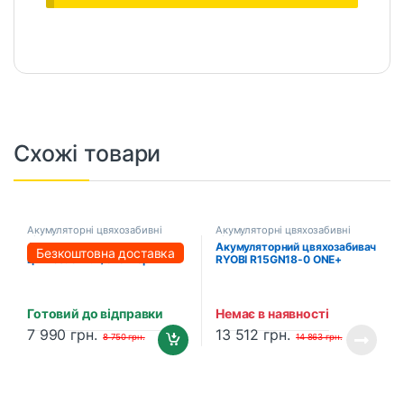
Схожі товари
Акумуляторні цвяхозабивні
Акумуляторні цвяхозабивні
пістолети
пістолети
Акумуляторний
Акумуляторний цвяхозабивач
Безкоштовна доставка
цвяхозабивач/степлер
RYOBI R15GN18-0 ONE+
PROFI-TEC PPT20BL
(5133005297)
POWERLine (2×PT2040MP
(4.0 Аг), зарядний пристрій)
Готовий до відправки
Немає в наявності
7 990
грн.
13 512
грн.
8 750
грн.
14 863
грн.