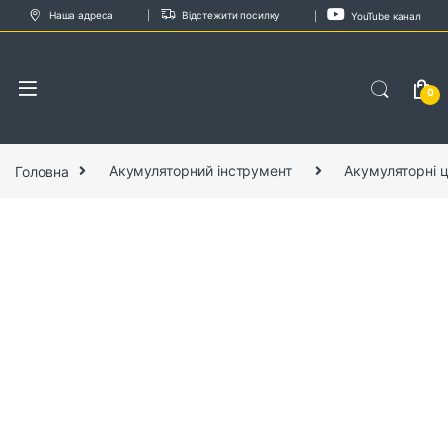
Skip to navigation
Skip to content
Наша адреса
Відстежити посилку
YouTube канал
0
Головна
Акумуляторний інструмент
Акумуляторні ц