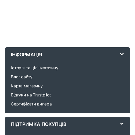
B
r
ІНФОРМАЦІЯ
a
Історія та цілі магазину
n
Блог сайту
d
Карта магазину
Відгуки на Trustpilot
s
Сертифікати дилера
C
a
ПІДТРИМКА ПОКУПЦІВ