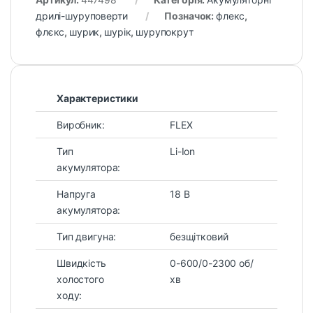
дрилі-шуруповерти
Позначок:
флекс
,
флєкс
,
шурик
,
шурік
,
шурупокрут
Характеристики
Виробник:
FLEX
Тип
Li-Ion
акумулятора:
Напруга
18 В
акумулятора:
Тип двигуна:
безщітковий
Швидкість
0-600/0-2300 об/
холостого
хв
ходу: