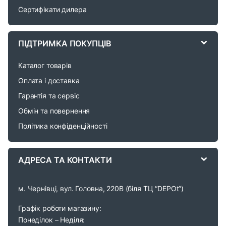
s
Сертифікати дилера
C
a
ПІДТРИМКА ПОКУПЦІВ
r
Каталог товарів
o
Оплата і доставка
Гарантія та сервіс
u
Обмін та повернення
s
Політика конфіденційності
e
АДРЕСА ТА КОНТАКТИ
l
м. Чернівці, вул. Головна, 220В (біля ТЦ “DEPOt”)
Графік роботи магазину:
Понеділок – Неділя: