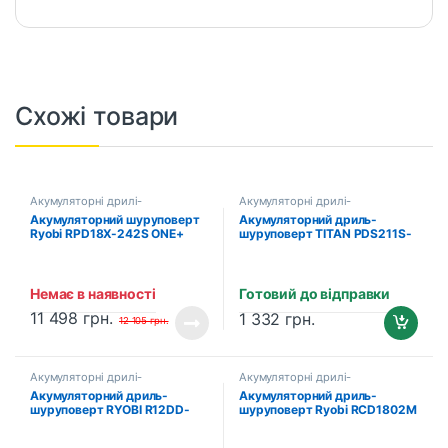
Схожі товари
Акумуляторні дрилі-
Акумуляторні дрилі-
шуруповерти
шуруповерти
Акумуляторний шуруповерт
Акумуляторний дриль-
Ryobi RPD18X-242S ONE+
шуруповерт TITAN PDS211S-
(4.0 Aг, 2.0 Aг, зарядний
CORE (без акумулятора та
пристрій)
зарядного пристрою)
Немає в наявності
Готовий до відправки
11 498
грн.
1 332
грн.
12 105
грн.
Акумуляторні дрилі-
Акумуляторні дрилі-
шуруповерти
шуруповерти
Акумуляторний дриль-
Акумуляторний дриль-
шуруповерт RYOBI R12DD-
шуруповерт Ryobi RCD1802M
LL13S ONE+ (5133001802) (2
ONE+ (5133001170)
х 1.3 Aг, зарядний пристрій)