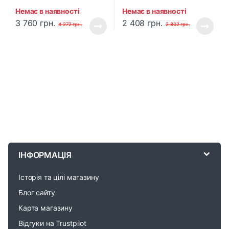
Немає в наявності
Немає в наявності
3 760
грн.
2 408
грн.
4 272
грн.
2 802
грн.
B
r
ІНФОРМАЦІЯ
a
Історія та цілі магазину
n
Блог сайту
d
Карта магазину
Відгуки на Trustpilot